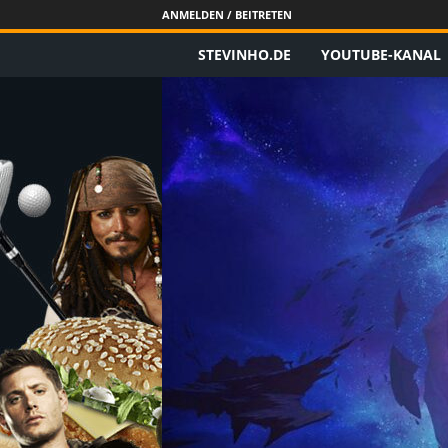
ANMELDEN / BEITRETEN
STEVINHO.DE
YOUTUBE-KANAL
S
t
e
v
i
n
h
o
.