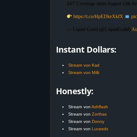
24/7 Coverage starts August 12th liv
https://t.co/HpEDkeXkfX
pi
— Liquid Guild (@LiquidGuild)
Au
Instant Dollars:
Stream von Kad
Stream von Milli
Honestly:
Stream von
Ashflash
Stream von
Zorthas
Stream von
Donny
Stream von
Luceedx