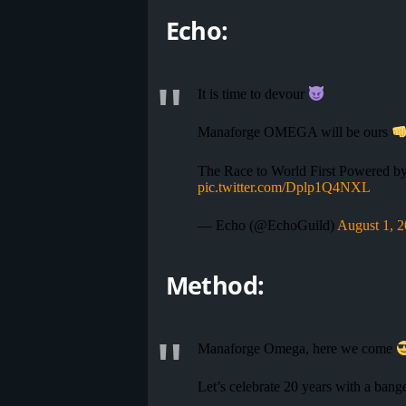
Echo:
It is time to devour
Manaforge OMEGA will be ours
The Race to World First Powered b
pic.twitter.com/Dplp1Q4NXL
— Echo (@EchoGuild)
August 1, 
Method:
Manaforge Omega, here we come
Let’s celebrate 20 years with a ba