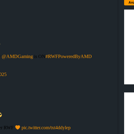
Anz
y
@AMDGaming
is ON
#RWFPoweredByAMD
2025
nger RWF
pic.twitter.com/txt4ddylep