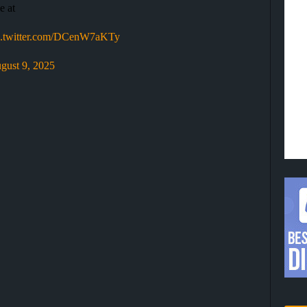
e at
c.twitter.com/DCenW7aKTy
gust 9, 2025