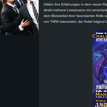
Gilden ihre Erfahrungen in dem neuen Ra
z
direkt mehrere Livestreams mit verschie
dem Blickwinkel ihrer favorisierten Rolle 
e
von TWW interessiert, der findet folgend
i
c
h
n
e
t
e
r