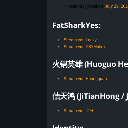
— Method (@Method)
July 29, 202
FatSharkYes:
Stream von Loozy
Stream von FSYMafire
火锅英雄 (Huoguo Her
Stream von Huangquan
佶天鸿 (JiTianHong /
J
Stream von JTH
Identity: