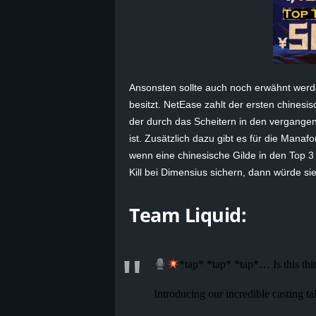
B
l
o
Ansonsten sollte auch noch erwähnt werde
besitzt. NetEase zahlt der ersten chines
g
der durch das Scheitern in den vergang
ist. Zusätzlich dazu gibt es für die Man
!
wenn eine chinesische Gilde in den Top 3 l
Kill bei Dimensius sichern, dann würde si
Team Liquid:
*tap* *tap* *tap*… Is this th
Introducing our incredible casting 