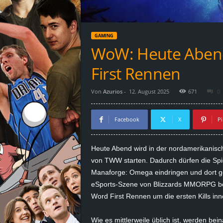
d
e
GAMING
–
WoW: Heute Abend 
E
First Rennen
i
Von
Azurios
-
12. August 2025
671
0
n
Facebook
X
Pi
a
Heute Abend wird in der nordamerikanisch
u
von TWW starten. Dadurch dürfen die Spie
Manaforge: Omega eindringen und dort ge
s
eSports-Szene von Blizzards MMORPG bed
Word First Rennen um die ersten Kills inn
g
e
Wie es mittlerweile üblich ist, werden be