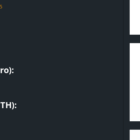
5
o):
TH):