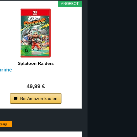
ANGEBOT
Splatoon Raiders
49,99 €
Bei Amazon kaufen
eige