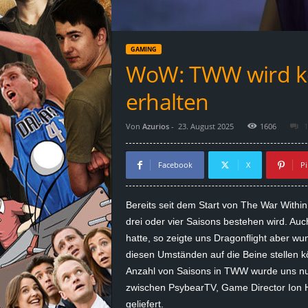
d
e
GAMING
–
WoW: TWW wird kei
E
erhalten
i
Von
Azurios
-
23. August 2025
1606
1
n
Facebook
X
Pi
a
Bereits seit dem Start von The War Within
u
drei oder vier Saisons bestehen wird. Au
hatte, so zeigte uns
Dragonflight
aber wund
s
diesen Umständen auf die Beine stellen k
Anzahl von Saisons in TWW wurde uns nu
g
zwischen
PsybearTV
, Game Director Ion
e
geliefert.