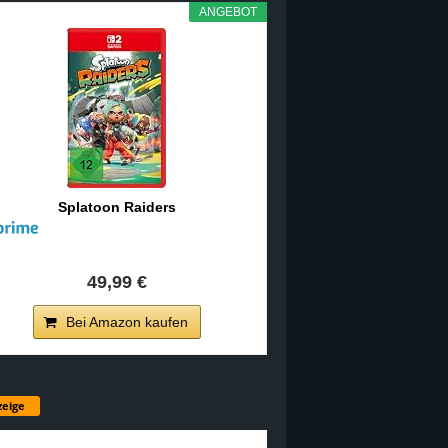
ANGEBOT
Splatoon Raiders
49,99 €
Bei Amazon kaufen
eige