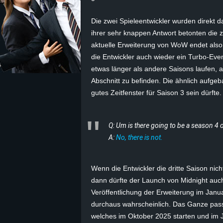
z
Die zwei Spieleentwickler wurden direkt d
ihrer sehr knappen Antwort betonten die zw
e
aktuelle Erweiterung von WoW endet also of
die Entwickler auch wieder ein Turbo-Eve
i
etwas länger als andere Saisons laufen, 
Abschnitt zu befinden. Die ähnlich aufgeb
c
gutes Zeitfenster für Saison 3 sein dürfte.
h
Q: Um is there going to be a season 4 o
n
A:
No, there is not.
e
Wenn die Entwickler die dritte Saison nic
t
dann dürfte der Launch von
Midnight
auch
Veröffentlichung der Erweiterung im Jan
e
durchaus wahrscheinlich. Das Ganze pass
r
welches im Oktober 2025 starten und im 