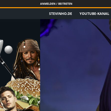
ANMELDEN / BEITRETEN
STEVINHO.DE
YOUTUBE-KANAL
S
t
e
v
i
n
h
o
.