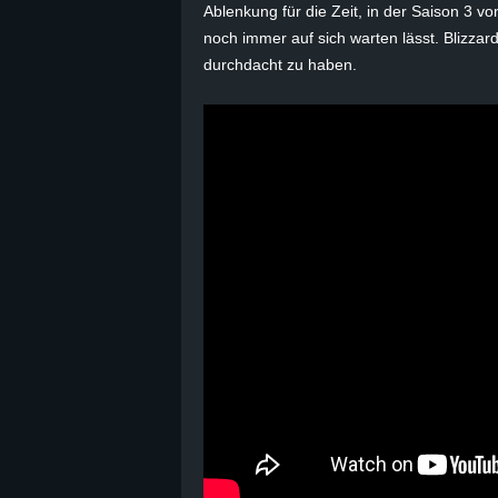
Ablenkung für die Zeit, in der Saison 3 
B
noch immer auf sich warten lässt. Blizzar
durchdacht zu haben.
l
o
g
!