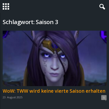
S
Schlagwort: Saison 3
t
e
v
i
n
h
WoW: TWW wird keine vierte Saison erhalten
o
23. August 2025
1
.