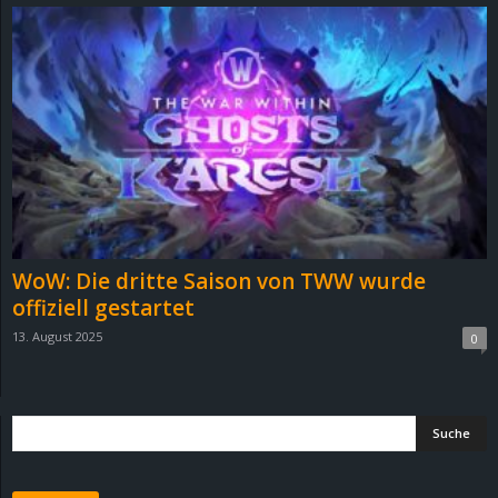
d
e
–
E
i
n
WoW: Die dritte Saison von TWW wurde
offiziell gestartet
a
13. August 2025
0
u
s
g