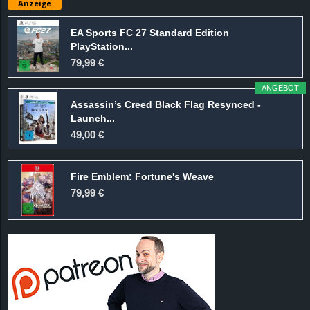
Anzeige
e
EA Sports FC 27 Standard Edition
z
PlayStation...
79,99 €
e
ANGEBOT
i
Assassin’s Creed Black Flag Resynced -
Launch...
49,00 €
c
h
Fire Emblem: Fortune's Weave
79,99 €
n
e
t
e