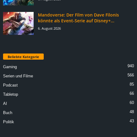
Mandoverse: Der Film von Dave Filonis
könnte als Event-Serie auf Disney+...
6. August 2026
Beliebte Kategorie
940
Gaming
566
Serien und Filme
85
Podcast
66
Tabletop
60
AI
48
Buch
43
Politik