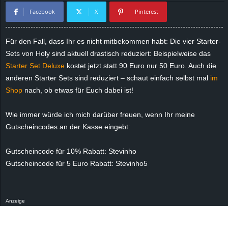
Facebook
X
Pinterest
d
e
Für den Fall, dass Ihr es nicht mitbekommen habt: Die vier Starter-
Sets von Holy sind aktuell drastisch reduziert: Beispielweise das
–
Starter Set Deluxe
kostet jetzt statt 90 Euro nur 50 Euro. Auch die
anderen Starter Sets sind reduziert – schaut einfach selbst mal
im
E
Shop
nach, ob etwas für Euch dabei ist!
i
Wie immer würde ich mich darüber freuen, wenn Ihr meine
n
Gutscheincodes an der Kasse eingebt:
a
Gutscheincode für 10% Rabatt: Stevinho
Gutscheincode für 5 Euro Rabatt: Stevinho5
u
s
Anzeige
g