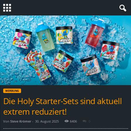
S
t
e
v
i
n
WERBUNG
Die Holy Starter-Sets sind aktuell
h
extrem reduziert!
o
Von
Steve Krömer
-
30. August 2025
6406
0
.