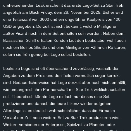
umherziehenden Leak erscheint das erste Lego-Set zu Star Trek
e
angeblich am Black Friday, dem 28. November 2025. Bisher wird
z
eine Teilanzahl von 3600 und ein ungefährer Kaufpreis von 400
USD angegeben. Derzeit ist nicht bekannt, welche Minifiguren
e
außer Picard noch in dem Set enthalten sein werden. Neben dem
klassischen Schiff erhalten Kunden laut den Leaks aber wohl auch
i
noch ein kleines Shuttle und eine Minifigur von Fähnrich Ro Laren,
sofern sie früh genug bei Lego selbst bestellen.
c
Leaks zu Lego sind oft überraschend zuverlässig, weshalb die
h
Angaben zu dem Preis und den Teilen vermutlich sogar korrekt
sind. Bedauerlicherweise hat Lego derzeit aber noch nicht enthüllt,
n
wie umfangreich ihre Partnerschaft mit Star Trek wirklich ausfallen
e
soll. Theoretisch könnte Lego einfach nur dieses eine Set
produzieren und danach die teure Lizenz wieder aufgeben.
t
Allerdings ist es deutlich wahrscheinlicher, dass die Firma im
Verlauf der Zeit noch weitere Set zu Star Trek produzieren wird.
e
Weitere Versionen der Enterprise, Spielzeit zu Planeten oder