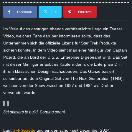
d
Facebook
X
Pinterest
e
Im Verlauf des gestrigen Abends veröffentlichte Lego ein Teaser
–
Video, welches Fans darüber informieren sollte, dass das
Unternehmen sich die offizielle Lizenz für Star Trek Produkte
E
sichern konnte. In dem Video sieht man eine Minifigur von Captain
Picard, die an Bord der U.S.S. Enterprise D gebeamt wird. Das Set
i
mit dieser Minifigur erlaubt es Käufern dann, die Enterprise D in
ihrem klassischen Design nachzubauen. Das Ganze basiert
n
scheinbar auf dem Original-Set von The Next Generation (TNG),
welches von der Show zwischen 1987 und 1994 als Drehort
a
verwendet wurde.
u
s
Set phasers to build. Coming soon!
g
Laut
SFFGazette
und einigen schon seit Dezember 2024