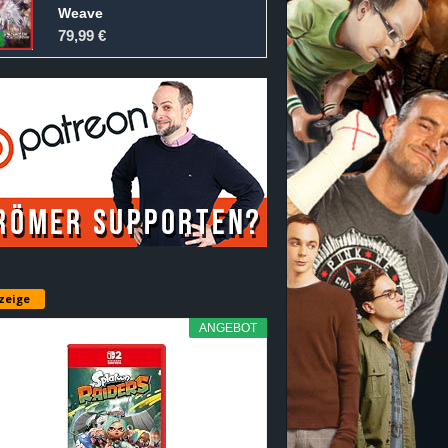
Weave
79,99 €
zeige
ANGEBOT