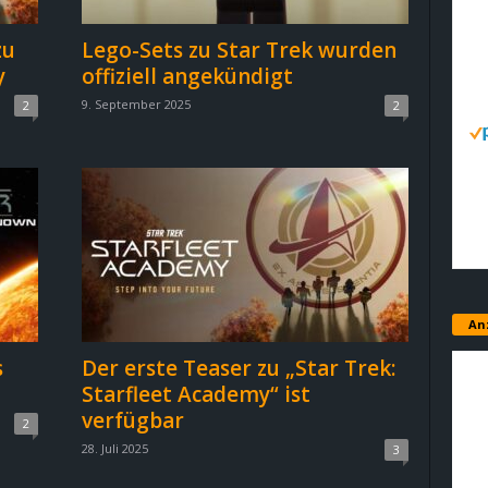
zu
Lego-Sets zu Star Trek wurden
y
offiziell angekündigt
9. September 2025
2
2
An
s
Der erste Teaser zu „Star Trek:
Starfleet Academy“ ist
verfügbar
2
28. Juli 2025
3