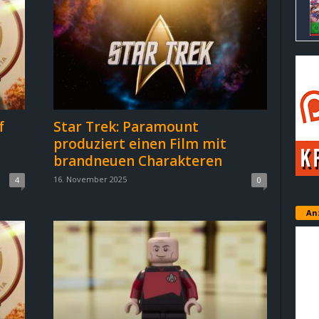
f
Star Trek: Paramount
t
produziert einen Film mit
brandneuen Charakteren
16. November 2025
4
0
An