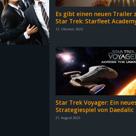
z
Es gibt einen neuen Trailer 
Star Trek: Starfleet Academ
e
13. Oktober 2025
i
c
h
n
e
Star Trek Voyager: Ein neue
t
Strategiespiel von Daedalic
21. August 2025
e
r