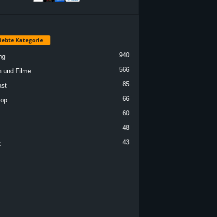
iebte Kategorie
940
ng
566
n und Filme
85
st
66
top
60
48
43
k