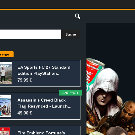
E
zeige
EA Sports FC 27 Standard
Edition PlayStation...
79,99 €
ANGEBOT
Assassin’s Creed Black
Flag Resynced - Launch...
49,00 €
Fire Emblem: Fortune's