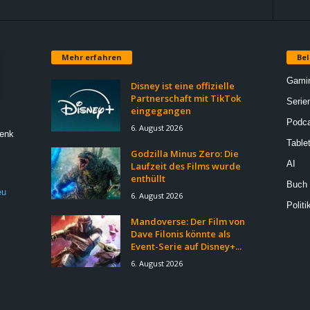
Mehr erfahren
Bel
Gami
Disney ist eine offizielle
Partnerschaft mit TikTok
Serie
eingegangen
Podca
6. August 2026
Denk
Table
Godzilla Minus Zero: Die
AI
Laufzeit des Films wurde
enthüllt
Buch
eu
6. August 2026
Politi
Mandoverse: Der Film von
Dave Filonis könnte als
Event-Serie auf Disney+...
6. August 2026