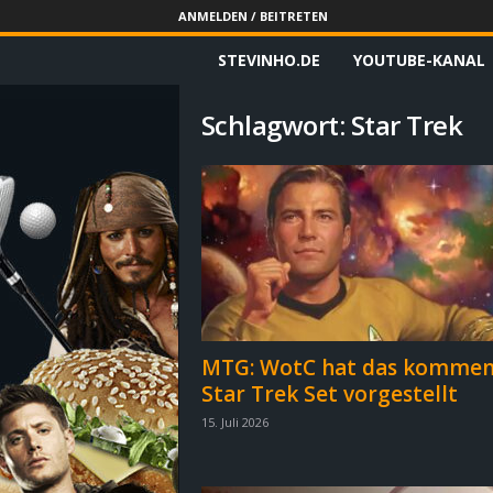
ANMELDEN / BEITRETEN
STEVINHO.DE
YOUTUBE-KANAL
S
t
Schlagwort: Star Trek
e
v
i
n
h
MTG: WotC hat das komme
Star Trek Set vorgestellt
o
15. Juli 2026
.