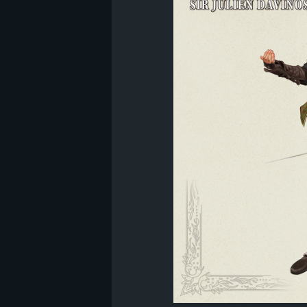
B
l
o
g
!