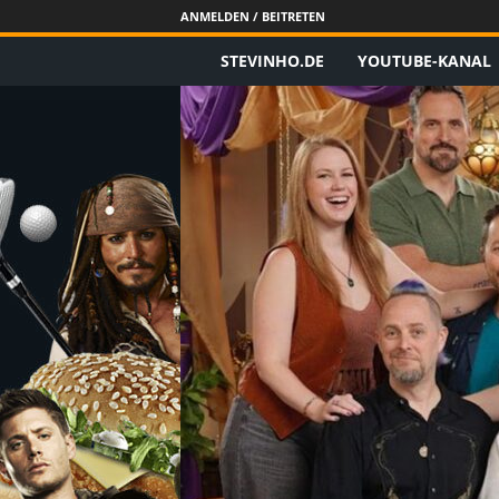
ANMELDEN / BEITRETEN
STEVINHO.DE
YOUTUBE-KANAL
S
t
e
v
i
n
h
o
.