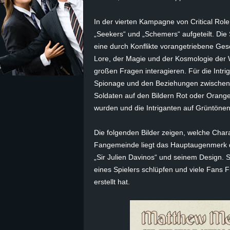
z
In der vierten Kampagne von Critical Role 
„
Seekers
“ und „
Schemers
“ aufgeteilt. D
e
eine durch Konflikte vorangetriebene Ges
Lore, der Magie und der Kosmologie der 
i
großen Fragen interagieren. Für die Intri
Spionage und den Beziehungen zwischen F
c
Soldaten auf den Bildern Rot oder Orange 
wurden und die Intriganten auf Grüntönen
h
n
Die folgenden Bilder zeigen, welche Chara
Fangemeinde liegt das Hauptaugenmerk de
e
„Sir Julien Davinos“ und seinem Design. S
eines Spielers schlüpfen und viele Fans F
t
erstellt hat.
e
r