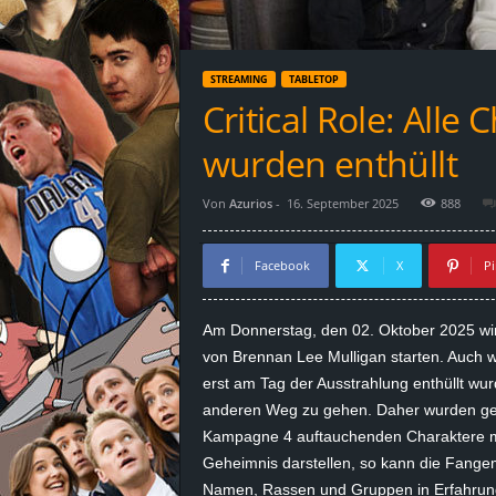
d
e
STREAMING
TABLETOP
–
Critical Role: All
E
wurden enthüllt
i
Von
Azurios
-
16. September 2025
888
n
Facebook
X
Pi
a
Am Donnerstag,
den
02. Oktober 2025 wir
u
von
Brennan
Lee Mulligan starten. Auch
erst am Tag der Ausstrahlung enthüllt w
s
anderen Weg zu gehen. Daher wurden gest
Kampagne 4 auftauchenden Charaktere mit
g
Geheimnis darstellen, so kann die Fangem
e
Namen, Rassen und Gruppen in Erfahrung