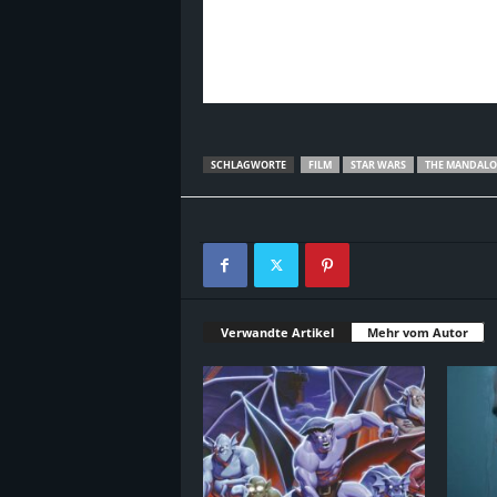
SCHLAGWORTE
FILM
STAR WARS
THE MANDALO
Verwandte Artikel
Mehr vom Autor