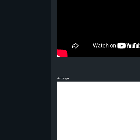
B
l
o
g
!
Anzeige