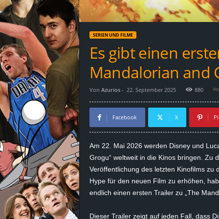
d
e
SERIEN UND FILME
–
Es gibt einen erste
E
Mandalorian and 
i
Von
Azurios
-
22. September 2025
880
n
Facebook
X
Pi
a
Am 22. Mai 2026 werden Disney und Luca
u
Grogu
“ weltweit in die Kinos bringen. Zu
Veröffentlichung des letzten Kinofilms z
s
Hype für den neuen Film zu erhöhen, hab
endlich einen ersten Trailer zu „The Man
g
e
Dieser Trailer zeigt auf jeden Fall, dass