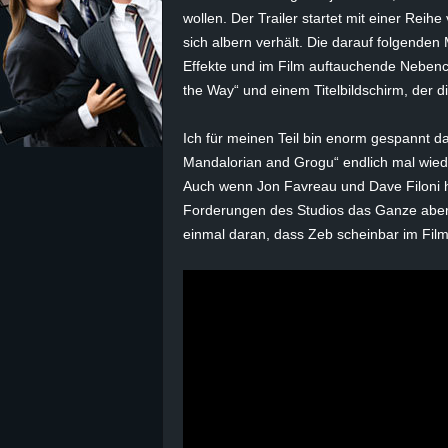
wollen. Der Trailer startet mit einer Reih
z
sich albern verhält. Die darauf folgende
Effekte und im Film auftauchende Neben
e
the Way“ und einem Titelbildschirm, der d
i
Ich für meinen Teil bin enorm gespannt d
Mandalorian
and
Grogu
“ endlich mal wie
c
Auch wenn Jon Favreau und Dave
Filoni
h
Forderungen des Studios das Ganze aber
h
einmal daran, dass
Zeb
scheinbar im Film 
n
e
t
e
r