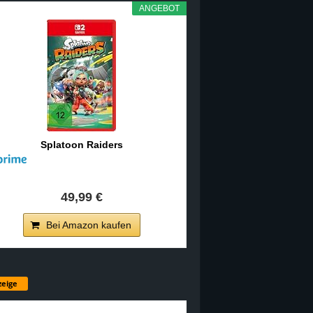
ANGEBOT
Splatoon Raiders
49,99 €
Bei Amazon kaufen
eige