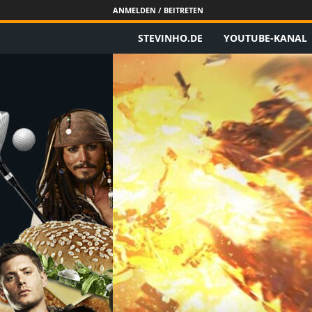
ANMELDEN / BEITRETEN
STEVINHO.DE
YOUTUBE-KANAL
S
t
e
v
i
n
h
o
.