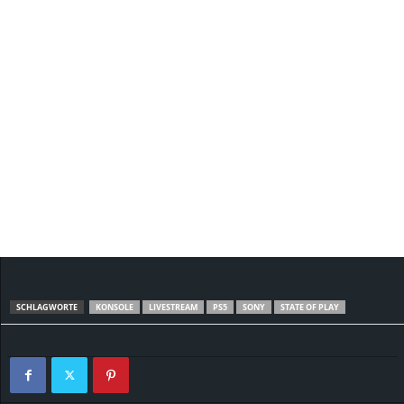
SCHLAGWORTE
KONSOLE
LIVESTREAM
PS5
SONY
STATE OF PLAY