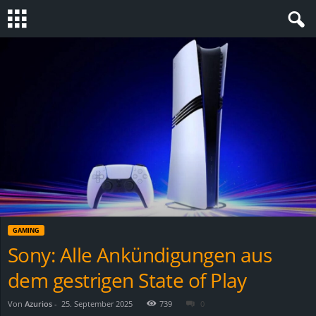
S
t
e
v
i
n
GAMING
h
Sony: Alle Ankündigungen aus
dem gestrigen State of Play
o
.
Von
Azurios
-
25. September 2025
739
0