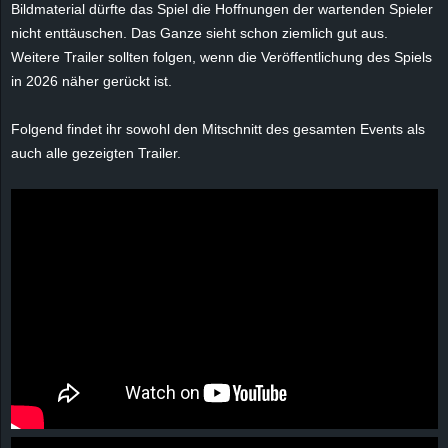
Bildmaterial dürfte das Spiel die Hoffnungen der wartenden Spieler
e
nicht enttäuschen. Das Ganze sieht schon ziemlich gut aus.
Weitere Trailer sollten folgen, wenn die Veröffentlichung des Spiels
z
in 2026 näher gerückt ist.
e
Folgend findet ihr sowohl den Mitschnitt des gesamten Events als
i
auch alle gezeigten Trailer.
c
h
n
e
t
e