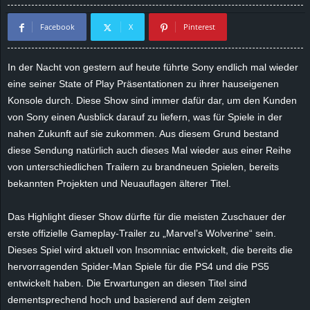
d
Facebook
X
Pinterest
e
In der Nacht von gestern auf heute führte Sony endlich mal wieder
–
eine seiner State of Play Präsentationen zu ihrer hauseigenen
Konsole durch. Diese Show sind immer dafür dar, um den Kunden
E
von Sony einen Ausblick darauf zu liefern, was für Spiele in der
nahen Zukunft auf sie zukommen. Aus diesem Grund bestand
i
diese Sendung natürlich auch dieses Mal wieder aus einer Reihe
von unterschiedlichen Trailern zu brandneuen Spielen, bereits
n
bekannten Projekten und Neuauflagen älterer Titel.
a
Das Highlight dieser Show dürfte für die meisten Zuschauer der
u
erste offizielle Gameplay-Trailer zu „Marvel’s
Wolverine
“ sein.
Dieses Spiel wird aktuell von
Insomniac
entwickelt, die bereits die
s
hervorragenden Spider-Man Spiele für die PS4 und die PS5
entwickelt haben. Die Erwartungen an diesen Titel sind
g
dementsprechend hoch und basierend auf dem zeigten