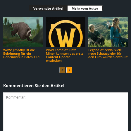
Verwandte Artikel
Mehr vom Autor
WoW: Jimothy ist die
WoW Camelot: Data
Legend of Zelda: Viele
Belohnung für ein
Miner konnten das erste
neue Schauspieler für
Geheimnis in Patch 12.1
Content Update
den Film wurden enthüllt
entdecken
Kommentieren Sie den Artikel