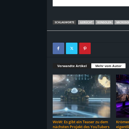
SCHLAGWORTE
GERÜCHT
KONSOLEN
MICROSO
Verwandte Artikel
Mehr vom Autor
WoW: Es gibt ein Teaser zu dem
Krömer
nächsten Projekt des YouTubers
eigentl