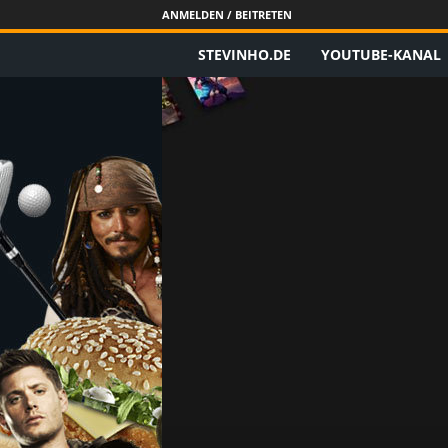
ANMELDEN / BEITRETEN
STEVINHO.DE
YOUTUBE-KANAL
S
t
e
v
i
n
h
o
.