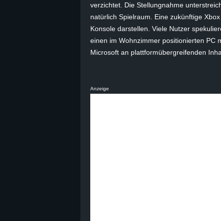
verzichtet. Die Stellungnahme unterstreic
B
natürlich Spielraum. Eine zukünftige Xbox
Konsole darstellen. Viele Nutzer spekulie
l
einen im Wohnzimmer positionierten PC m
Microsoft an plattformübergreifenden Inha
o
g
Anzeige
!