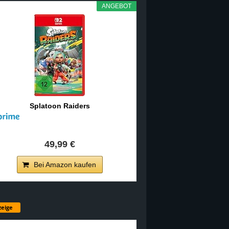
ANGEBOT
Splatoon Raiders
49,99 €
Bei Amazon kaufen
eige