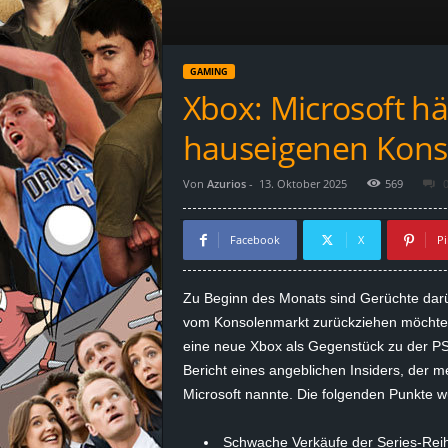
d
e
GAMING
–
Xbox: Microsoft hä
E
hauseigenen Konso
i
Von
Azurios
-
13. Oktober 2025
569
n
Facebook
X
Pi
a
Zu Beginn des Monats sind Gerüchte dar
u
vom Konsolenmarkt zurückziehen möchte. 
eine neue Xbox als Gegenstück zu der PS
s
Bericht eines angeblichen Insiders, der 
Microsoft nannte. Die folgenden Punkte 
g
e
Schwache Verkäufe der Series-Rei