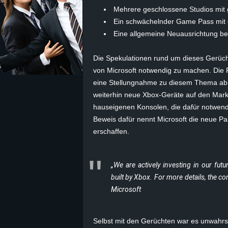
Mehrere geschlossene Studios mi
z
Ein schwächelnder Game Pass mit 
Eine allgemeine Neuausrichtung bei 
e
Die Spekulationen rund um dieses Gerücht 
i
von Microsoft notwendig zu machen. Die
eine Stellungnahme zu diesem Thema ab. 
c
weiterhin neue Xbox-Geräte auf den Markt b
hauseigenen Konsolen, die dafür notwendi
h
Beweis dafür nennt Microsoft die neue Pa
n
erschaffen.
e
„We are actively investing in our fut
t
built by Xbox. For more details, the 
Microsoft
e
r
Selbst mit den Gerüchten war es unwahrsc