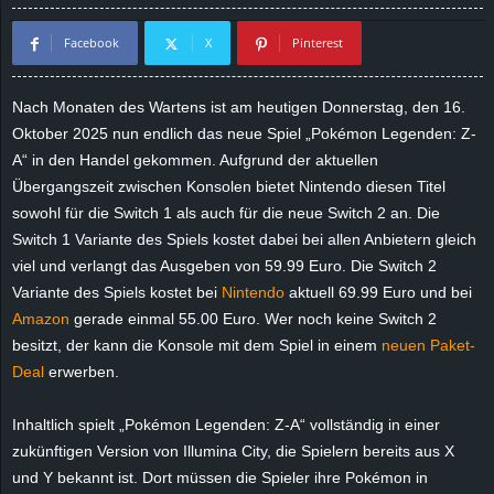
d
Facebook
X
Pinterest
e
Nach Monaten des Wartens ist am heutigen Donnerstag, den 16.
–
Oktober 2025 nun endlich das neue Spiel „Pokémon Legenden: Z-
A“ in den Handel gekommen. Aufgrund der aktuellen
E
Übergangszeit zwischen Konsolen bietet Nintendo diesen Titel
sowohl für die Switch 1 als auch für die neue Switch 2 an. Die
i
Switch 1 Variante des Spiels kostet dabei bei allen Anbietern gleich
viel und verlangt das Ausgeben von 59.99 Euro. Die Switch 2
n
Variante des Spiels kostet bei
Nintendo
aktuell 69.99 Euro und bei
Amazon
gerade einmal
55
.
00
Euro. Wer noch keine Switch 2
a
besitzt, der kann die Konsole mit dem Spiel in einem
neuen Paket-
u
Deal
erwerben.
s
Inhaltlich spielt „Pokémon Legenden: Z-A“ vollständig in einer
zukünftigen Version von Illumina City, die Spielern bereits aus X
g
und Y bekannt ist. Dort müssen die Spieler ihre Pokémon in