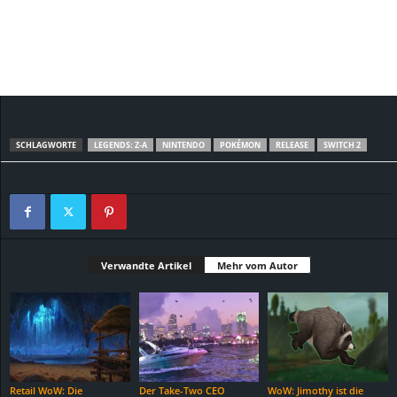
SCHLAGWORTE
LEGENDS: Z-A
NINTENDO
POKÉMON
RELEASE
SWITCH 2
Verwandte Artikel
Mehr vom Autor
Retail WoW: Die
Der Take-Two CEO
WoW: Jimothy ist die