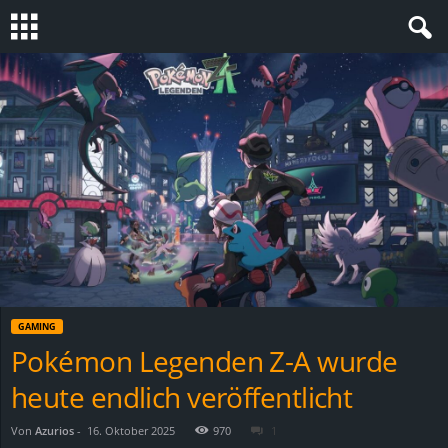
S
t
e
v
i
n
GAMING
h
Pokémon Legenden Z-A wurde
heute endlich veröffentlicht
o
.
Von
Azurios
-
16. Oktober 2025
970
1