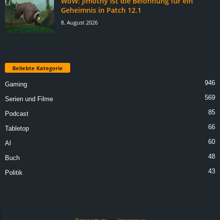
WoW: Jimothy ist die Belohnung für ein
Geheimnis in Patch 12.1
8. August 2026
Beliebte Kategorie
946
Gaming
569
Serien und Filme
85
Podcast
66
Tabletop
60
AI
48
Buch
43
Politik