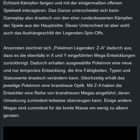
Echtzeit-Kämpfen fangen und mit der einigermaßen offenen
e
Spielwelt interagieren. Das Ganze unterscheidet sich beim
Gameplay also drastisch von den eher rundenbasierten Kämpfen
z
der Spiele aus der Hauptreihe. Dieser Unterschied ist aber wohl
auch das Aushängeschild der Legenden-Spin-Offs.
e
i
Ansonsten zeichnet sich „Pokémon Legenden: Z-A“ dadurch aus,
dass es die ebenfalls in X und Y eingeführten Mega-Entwicklungen
c
zurückbringt. Dadurch erhalten ausgewählte Pokémon eine neue
und nur temporäre Entwicklung, die ihre Fähigkeiten, Typen und
h
Statuswerte drastisch verändern kann. Gleichzeitig erhält das
jeweilige Pokémon eine brandneue Optik. Mit Z-A haben die
n
Entwickler eine Reihe von brandneuen Megas eingeführt, deren
Umsetzung zumindest teilweise überzeugen kann. Einige andere
e
Megas sind zumindest für die breite Masse ein wenig zu albern
geraten.
t
e