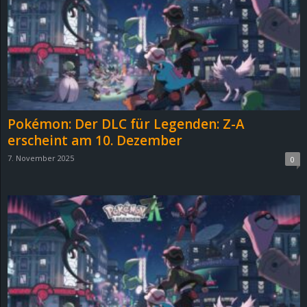
e
z
e
i
Pokémon: Der DLC für Legenden: Z-A
c
erscheint am 10. Dezember
7. November 2025
0
h
n
e
t
e