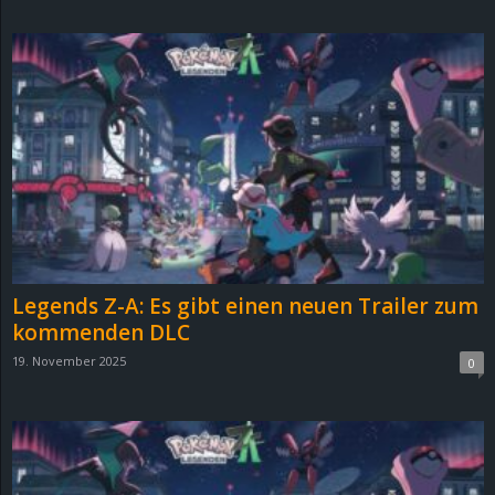
d
e
–
E
i
n
Legends Z-A: Es gibt einen neuen Trailer zum
a
kommenden DLC
19. November 2025
0
u
s
g