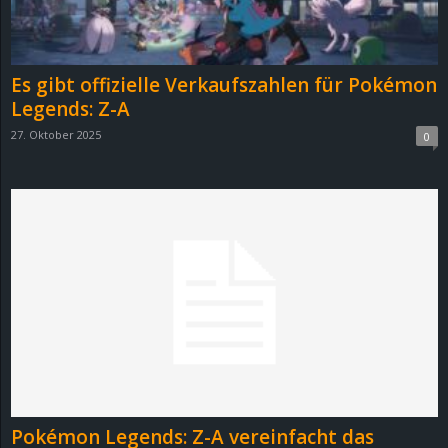
r
B
Es gibt offizielle Verkaufszahlen für Pokémon
l
Legends: Z-A
27. Oktober 2025
0
o
g
!
Pokémon Legends: Z-A vereinfacht das