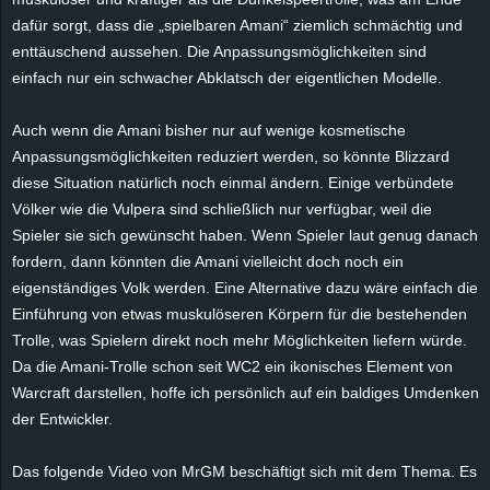
r
dafür sorgt, dass die „spielbaren
Amani
“ ziemlich schmächtig und
enttäuschend aussehen. Die Anpassungsmöglichkeiten sind
B
einfach nur ein schwacher Abklatsch der eigentlichen Modelle.
l
Auch wenn die
Amani
bisher nur auf wenige kosmetische
Anpassungsmöglichkeiten reduziert werden, so könnte Blizzard
o
diese Situation natürlich noch einmal ändern. Einige verbündete
g
Völker wie die Vulpera sind schließlich nur verfügbar, weil die
Spieler sie sich gewünscht haben. Wenn Spieler laut genug danach
!
fordern, dann könnten die
Amani
vielleicht doch noch ein
eigenständiges Volk werden. Eine Alternative dazu wäre einfach die
Einführung von etwas muskulöseren Körpern für die bestehenden
Trolle, was Spielern direkt noch mehr Möglichkeiten liefern würde.
Da die
Amani-Trolle
schon seit WC2 ein ikonisches Element von
Warcraft darstellen, hoffe ich persönlich auf ein baldiges Umdenken
der Entwickler.
Das folgende Video von
MrGM
beschäftigt sich mit dem Thema. Es