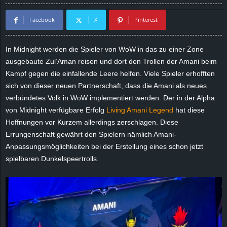
d
Facebook
X
Pinterest
e
In Midnight werden die Spieler von WoW in das zu einer Zone
–
ausgebaute Zul’Aman reisen und dort den Trollen der Amani beim
Kampf gegen die einfallende Leere helfen. Viele Spieler erhofften
E
sich von dieser neuen Partnerschaft, dass die Amani als neues
verbündetes Volk in WoW implementiert werden. Der in der Alpha
i
von Midnight verfügbare Erfolg
Living Amani Legend
hat diese
Hoffnungen vor Kurzem allerdings zerschlagen. Diese
n
Errungenschaft gewährt den Spielern nämlich Amani-
Anpassungsmöglichkeiten bei der Erstellung eines schon jetzt
a
spielbaren Dunkelspeertrolls.
u
s
g