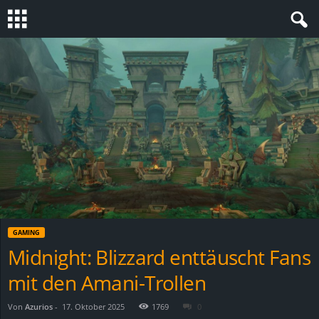
S
t
e
v
i
n
GAMING
h
Midnight: Blizzard enttäuscht Fans
mit den Amani-Trollen
o
.
Von
Azurios
-
17. Oktober 2025
1769
0