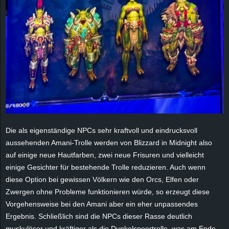
e
z
e
i
c
h
Die als eigenständige
NPCs
sehr kraftvoll und eindrucksvoll
aussehenden
Amani-Trolle
werden von Blizzard in
Midnight
also
n
auf einige neue Hautfarben, zwei neue Frisuren und vielleicht
einige Gesichter für bestehende Trolle reduzieren. Auch wenn
e
diese Option bei gewissen Völkern wie den
Orcs
, Elfen oder
t
Zwergen ohne Probleme funktionieren würde, so erzeugt diese
Vorgehensweise bei den
Amani
aber ein eher unpassendes
e
Ergebnis. Schließlich sind die
NPCs
dieser Rasse deutlich
muskulöser und kräftiger als die Dunkelspeertrolle, was am Ende