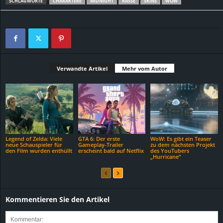
SCHLAGWORTE
CHARAKTERE
MIDNIGHT
RASSE
SKINS
WOW
Verwandte Artikel
Mehr vom Autor
Legend of Zelda: Viele
GTA 6: Der erste
WoW: Es gibt ein Teaser
neue Schauspieler für
Gameplay-Trailer
zu dem nächsten Projekt
den Film wurden enthüllt
erscheint bald auf Netflix
des YouTubers
„Hurricane“
Kommentieren Sie den Artikel