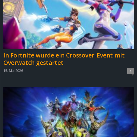
e
z
e
i
In Fortnite wurde ein Crossover-Event mit
c
Overwatch gestartet
15. Mai 2026
1
h
n
e
t
e