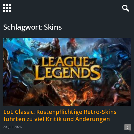
S
Schlagwort: Skins
t
e
v
i
n
h
LoL Classic: Kostenpflichtige Retro-Skins
o
führten zu viel Kritik und Änderungen
20. Juli 2026
0
.