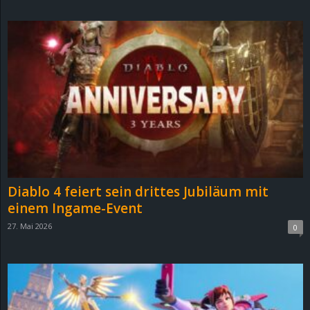
d
e
–
E
i
n
Diablo 4 feiert sein drittes Jubiläum mit
a
einem Ingame-Event
27. Mai 2026
0
u
s
g