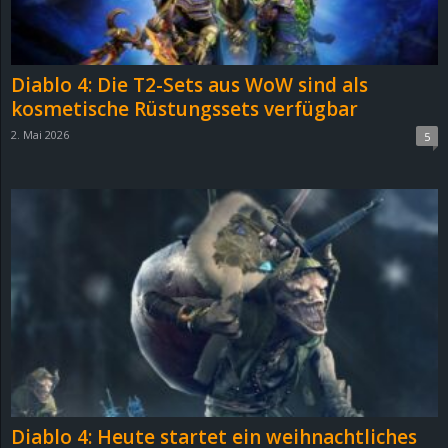
r
B
Diablo 4: Die T2-Sets aus WoW sind als
l
kosmetische Rüstungssets verfügbar
2. Mai 2026
5
o
g
!
Diablo 4: Heute startet ein weihnachtliches