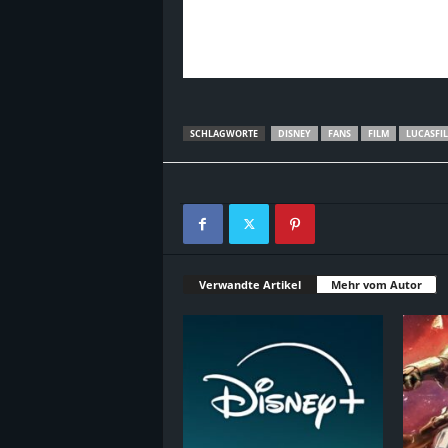
SCHLAGWORTE
DISNEY
FANS
FILM
LUCASFI
Verwandte Artikel
Mehr vom Autor