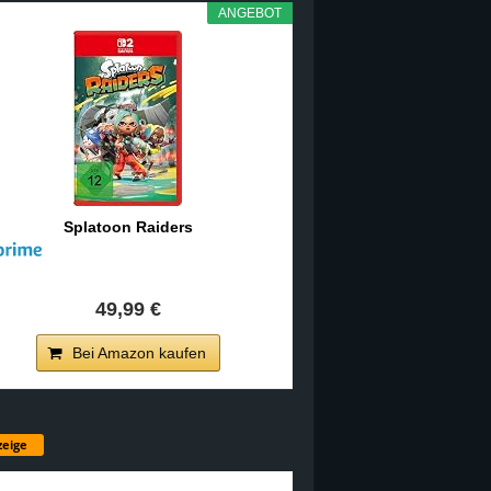
ANGEBOT
Splatoon Raiders
49,99 €
Bei Amazon kaufen
eige