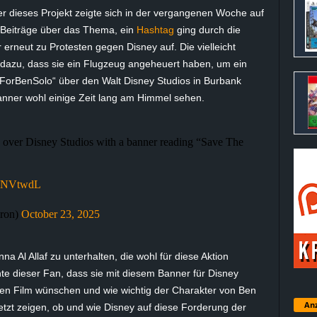
r dieses Projekt zeigte sich in der vergangenen Woche auf
nd Beiträge über das Thema, ein
Hashtag
ging durch die
erneut zu Protesten gegen Disney auf. Die vielleicht
 dazu, dass sie ein Flugzeug angeheuert haben, um ein
orBenSolo“ über den Walt Disney Studios in
Burbank
anner wohl einige Zeit lang am Himmel sehen.
ly over Disney Studios with a banner reading “Save The
uzNVtwdL
ron)
October 23, 2025
na Al Allaf zu unterhalten, die wohl für diese Aktion
nte dieser Fan, dass sie mit diesem Banner für Disney
 den Film wünschen und wie wichtig der Charakter von Ben
Anz
jetzt zeigen, ob und wie Disney auf diese Forderung der