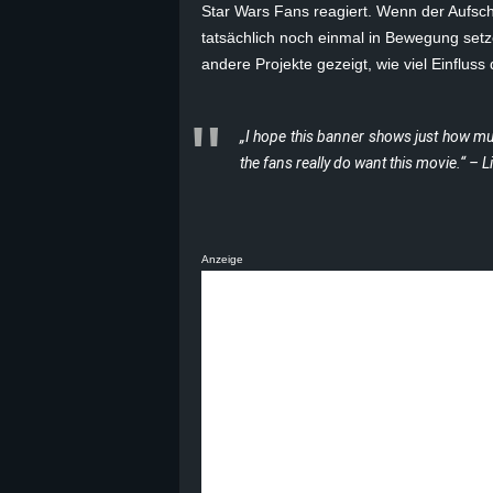
Star Wars Fans reagiert. Wenn der Aufschr
B
tatsächlich noch einmal in Bewegung set
andere Projekte gezeigt, wie viel Einflu
l
o
„I hope this banner shows just how mu
the fans really do want this movie.“ – L
g
!
Anzeige