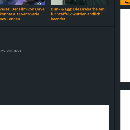
Anz
erse: Der Film von Dave
Dunk & Egg: Die Dreharbeiten
 könnte als Event-Serie
für Staffel 2 wurden endlich
sney+ enden
beendet
025 Beim 16:21