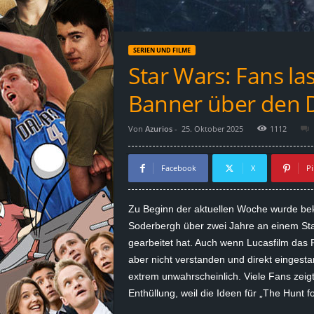
d
e
SERIEN UND FILME
–
Star Wars: Fans la
E
Banner über den 
i
Von
Azurios
-
25. Oktober 2025
1112
n
Facebook
X
Pi
a
Zu Beginn der aktuellen Woche wurde be
u
Soderbergh über zwei Jahre an einem St
gearbeitet hat. Auch wenn Lucasfilm das P
s
aber nicht verstanden und direkt eingesta
extrem unwahrscheinlich. Viele Fans zeigt
g
Enthüllung, weil die Ideen für „The Hunt f
e