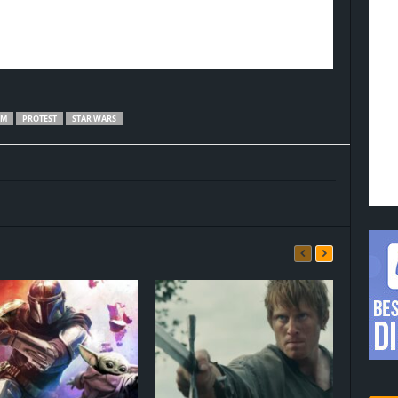
LM
PROTEST
STAR WARS