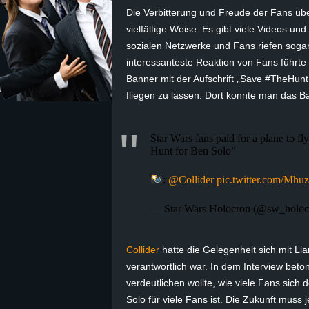
Die Verbitterung und Freude der Fans übe
z
vielfältige Weise. Es gibt viele Videos u
sozialen Netzwerke und Fans riefen sogar 
e
interessanteste Reaktion von Fans führte
Banner mit der Aufschrift „
Save
#TheHuntF
i
fliegen zu lassen. Dort konnte man das B
c
Star Wars fans paid for a plane to f
h
Hunt for Ben Solo”
n
:
@Collider
pic.twitter.com/Mh
e
— Star Wars Holocron (@sw_holoc
t
Collider
hatte die Gelegenheit sich mit Lian
verantwortlich war. In dem Interview beto
e
verdeutlichen wollte, wie viele Fans sich
r
Solo für viele Fans ist. Die Zukunft muss 