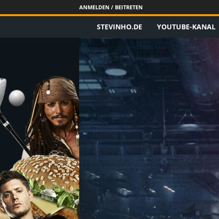
ANMELDEN / BEITRETEN
STEVINHO.DE
YOUTUBE-KANAL
S
t
e
v
i
n
h
o
.