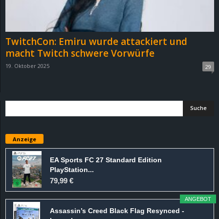
r
B
TwitchCon: Emiru wurde attackiert und
l
macht Twitch schwere Vorwürfe
19. Oktober 2025
29
o
g
!
Anzeige
EA Sports FC 27 Standard Edition
PlayStation...
79,99 €
ANGEBOT
Assassin’s Creed Black Flag Resynced -