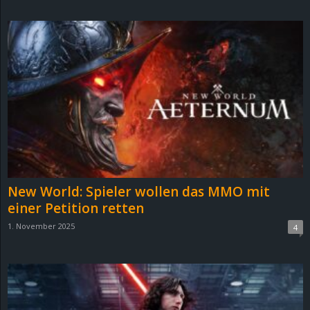
d
e
–
E
i
n
New World: Spieler wollen das MMO mit
a
einer Petition retten
1. November 2025
4
u
s
g