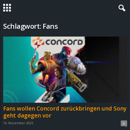
S
Schlagwort: Fans
t
e
v
i
n
h
Fans wollen Concord zurückbringen und Sony
o
geht dagegen vor
16. November 2025
0
.