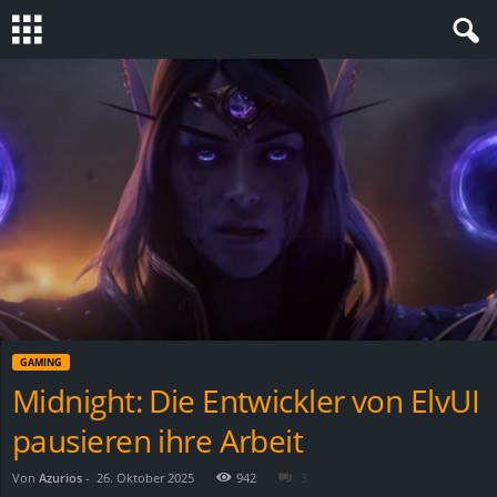
S
t
e
v
i
n
GAMING
h
Midnight: Die Entwickler von ElvUI
pausieren ihre Arbeit
o
.
Von
Azurios
-
26. Oktober 2025
942
3