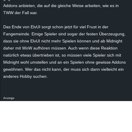
r
Addons
anbieten, die auf die gleiche Weise arbeiten, wie es in
TWW der Fall war.
B
Das Ende von
ElvUI
sorgt schon jetzt für viel Frust in der
l
Fangemeinde. Einige Spieler sind sogar der festen Überzeugung,
dass sie ohne
ElvUI
nicht mehr Spielen können und ab Midnight
o
daher mit WoW aufhören müssen. Auch wenn diese Reaktion
g
natürlich etwas übertrieben ist, so müssen viele Spieler sich mit
Midnight wohl umstellen und an ein Spielen ohne gewisse
Addons
!
gewöhnen. Wer das nicht kann, der muss sich dann vielleicht ein
anderes Hobby suchen.
Anzeige