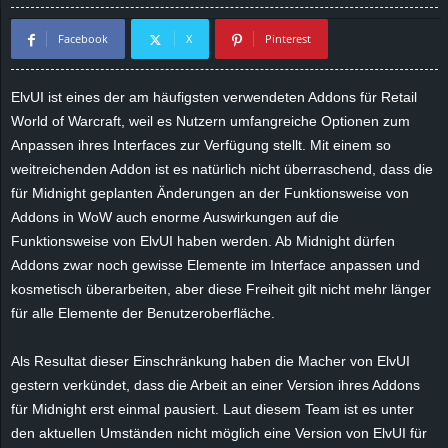
d
Facebook
X
Pinterest
e
ElvUI
ist eines der am häufigsten verwendeten
Addons
für Retail
–
World of Warcraft, weil es Nutzern umfangreiche Optionen zum
Anpassen ihres Interfaces zur Verfügung stellt. Mit einem so
E
weitreichenden
Addon
ist es natürlich nicht überraschend, dass die
für Midnight geplanten Änderungen an der Funktionsweise von
i
Addons
in WoW auch enorme Auswirkungen auf die
Funktionsweise von
ElvUI
haben werden. Ab Midnight dürfen
n
Addons
zwar noch gewisse Elemente im Interface anpassen und
kosmetisch überarbeiten, aber diese Freiheit gilt nicht mehr länger
a
für alle Elemente der Benutzeroberfläche.
u
Als Resultat dieser Einschränkung haben die Macher von
ElvUI
s
gestern verkündet, dass die Arbeit an einer Version ihres
Addons
für Midnight erst einmal pausiert. Laut diesem Team ist es unter
g
den aktuellen Umständen nicht möglich eine Version von
ElvUI
für