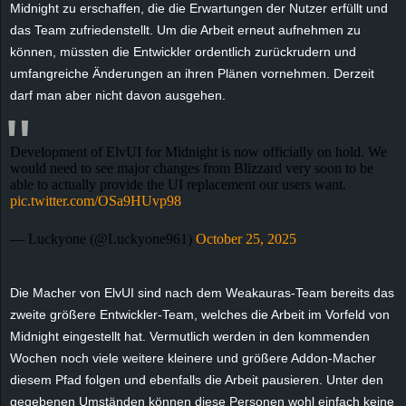
Midnight zu erschaffen, die die Erwartungen der Nutzer erfüllt und
e
das Team zufriedenstellt. Um die Arbeit erneut aufnehmen zu
können, müssten die Entwickler ordentlich zurückrudern und
z
umfangreiche Änderungen an ihren Plänen vornehmen. Derzeit
darf man aber nicht davon ausgehen.
e
i
Development of ElvUI for Midnight is now officially on hold. We
would need to see major changes from Blizzard very soon to be
c
able to actually provide the UI replacement our users want.
pic.twitter.com/OSa9HUvp98
h
— Luckyone (@Luckyone961)
October 25, 2025
n
Die Macher von
ElvUI
sind nach dem
Weakauras-Team
bereits das
e
zweite größere Entwickler-Team, welches die Arbeit im Vorfeld von
t
Midnight eingestellt hat. Vermutlich werden in den kommenden
Wochen noch viele weitere kleinere und größere
Addon-Macher
e
diesem Pfad folgen und ebenfalls die Arbeit pausieren. Unter den
gegebenen Umständen können diese Personen wohl einfach keine