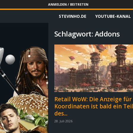
ANMELDEN / BEITRETEN
STEVINHO.DE
YOUTUBE-KANAL
S
t
Schlagwort: Addons
e
v
i
n
h
Retail WoW: Die Anzeige für
Koordinaten ist bald ein Tei
o
des...
.
28. Juli 2026