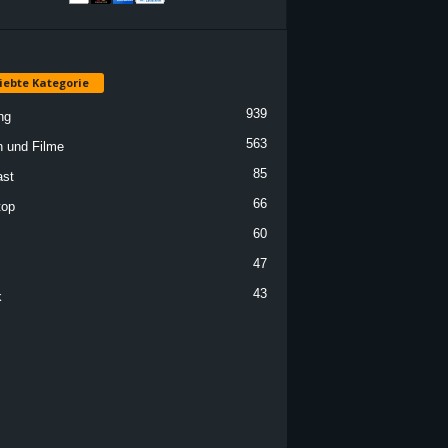
iebte Kategorie
939
ng
563
n und Filme
85
st
66
top
60
47
43
k