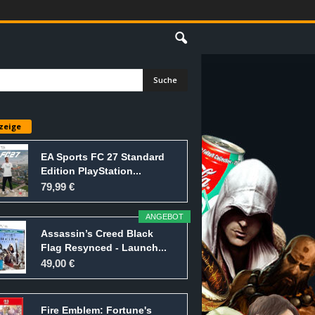
E
zeige
EA Sports FC 27 Standard
Edition PlayStation...
79,99 €
ANGEBOT
Assassin’s Creed Black
Flag Resynced - Launch...
49,00 €
Fire Emblem: Fortune's