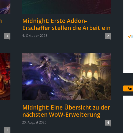
n
Midnight: Erste Addon-
Erschaffer stellen die Arbeit ein
4. Oktober 2025
3
2
An
Midnight: Eine Übersicht zu der
m
nächsten WoW-Erweiterung
20. August 2025
4
1