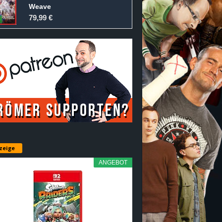
Weave
79,99 €
zeige
ANGEBOT