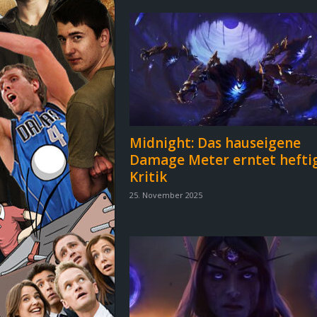
d
e
–
E
i
Midnight: Das hauseigene
Damage Meter erntet hefti
n
Kritik
a
25. November 2025
u
s
g
e