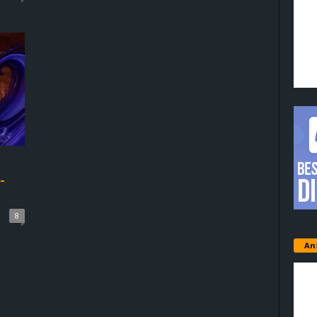
-
8
An