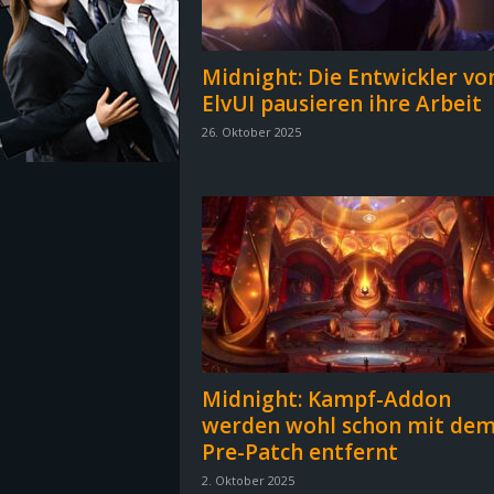
z
Midnight: Die Entwickler vo
e
ElvUI pausieren ihre Arbeit
26. Oktober 2025
i
c
h
n
e
t
Midnight: Kampf-Addon
werden wohl schon mit de
e
Pre-Patch entfernt
r
2. Oktober 2025