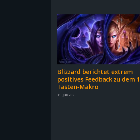
B
l
o
g
!
Blizzard berichtet extrem
positives Feedback zu dem 1
Tasten-Makro
31. Juli 2025