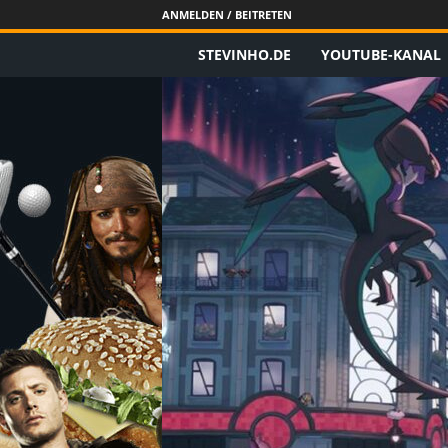
ANMELDEN / BEITRETEN
STEVINHO.DE
YOUTUBE-KANAL
S
t
e
v
i
n
h
o
.