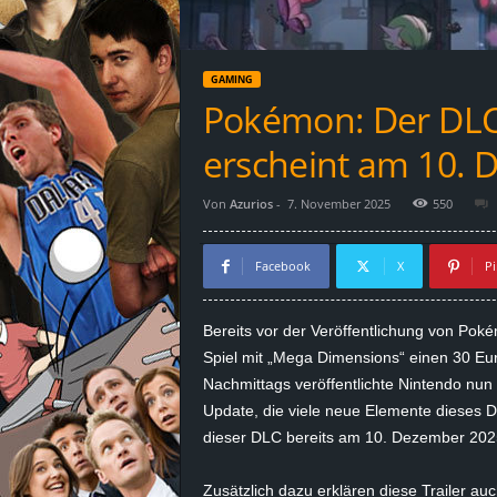
d
e
GAMING
–
Pokémon: Der DLC
E
erscheint am 10.
i
Von
Azurios
-
7. November 2025
550
n
Facebook
X
Pi
a
Bereits vor der Veröffentlichung von Po
u
Spiel mit „Mega
Dimensions
“ einen 30 Eu
Nachmittags veröffentlichte Nintendo nun 
s
Update, die viele neue Elemente dieses
D
dieser DLC bereits am
10. Dezember 202
g
e
Zusätzlich dazu erklären diese Trailer au