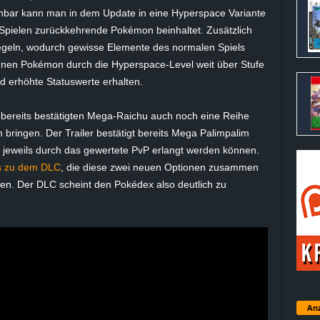
inbar kann man in dem Update in eine
Hyperspace
Variante
n Spielen zurückkehrende Pokémon beinhaltet. Zusätzlich
egeln, wodurch gewisse Elemente des normalen Spiels
önnen Pokémon durch die
Hyperspace-Level
weit über Stufe
erhöhte Statuswerte erhalten.
bereits bestätigten
Mega-Raichu
auch noch eine Reihe
 bringen. Der Trailer bestätigt bereits Mega
Palimpalim
 jeweils durch das gewertete
PvP
erlangt werden können.
s zu dem DLC
, die diese zwei neuen Optionen zusammen
ten. Der DLC scheint den
Pokédex
also deutlich zu
Anz