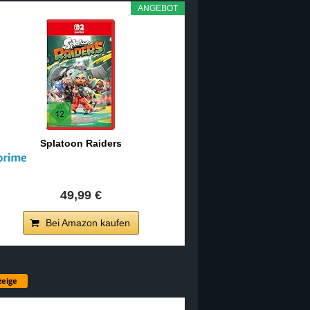
ANGEBOT
Splatoon Raiders
49,99 €
Bei Amazon kaufen
eige