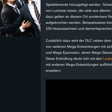
Spielelemente hinzugefügt werden. Sche
z
von
Lumiose
reisen, die viele aus ältere
dazu gelten an diesem Ort sonderbare R
e
aufgebrochen werden. Beispielsweise k
100 hinauswachsen und dementsprechend 
i
Zusätzlich dazu wird der DLC neben dem 
c
von weiteren Mega-Entwicklungen mit sich
und Mega
Epsinodon
, deren Mega-Steine
h
Diese Enthüllung deckt sich mit den
Leak
n
mit anderen Mega-Entwicklungen aufführ
erweitern.
e
t
e
r