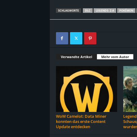
SCHLAGWORTE
DLC
LEGENDS: Z-A
POKÉMON
Verwandte Artikel
Mehr vom Autor
WoW Camelot: Data Miner
Legend 
konnten das erste Content
Schausp
Update entdecken
wurden