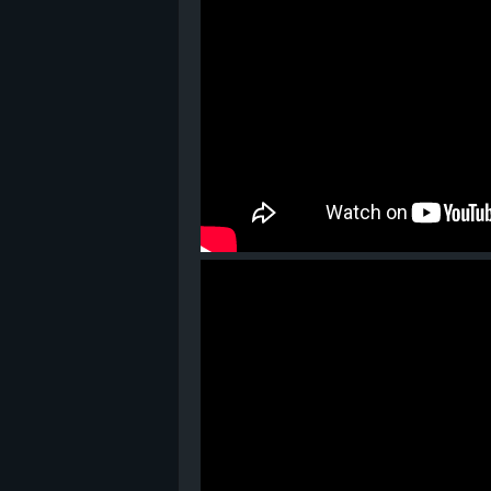
B
l
o
g
!