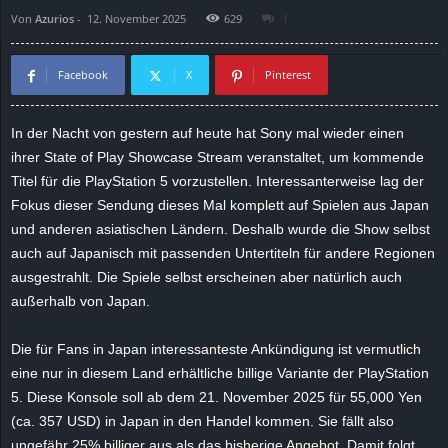
Von
Azurios
-
12. November 2025
629
1
d
e
Facebook
X
Pinterest
–
In der Nacht von gestern auf heute hat Sony mal wieder einen
ihrer State of Play Showcase Stream veranstaltet, um kommende
E
Titel für die PlayStation 5 vorzustellen. Interessanterweise lag der
i
Fokus dieser Sendung dieses Mal komplett auf Spielen aus Japan
und anderen asiatischen Ländern. Deshalb wurde die Show selbst
n
auch auf Japanisch mit passenden Untertiteln für andere Regionen
ausgestrahlt. Die Spiele selbst erscheinen aber natürlich auch
a
außerhalb von Japan.
u
Die für Fans in Japan interessanteste Ankündigung ist vermutlich
eine nur in diesem Land erhältliche billige Variante der PlayStation
s
5. Diese Konsole soll ab dem 21. November 2025 für 55,000 Yen
(ca. 357 USD) in Japan in den Handel kommen. Sie fällt also
g
ungefähr 25% billiger aus als das bisherige Angebot. Damit folgt