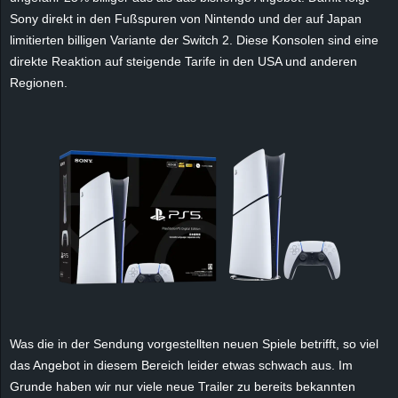
e
Sony direkt in den Fußspuren von Nintendo und der auf Japan
limitierten billigen Variante der Switch 2. Diese Konsolen sind eine
z
direkte Reaktion auf steigende Tarife in den USA und anderen
Regionen.
e
i
c
h
n
e
t
Was die in der Sendung vorgestellten neuen Spiele betrifft, so viel
das Angebot in diesem Bereich leider etwas schwach aus. Im
e
Grunde haben wir nur viele neue Trailer zu bereits bekannten