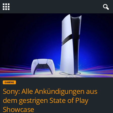
S
t
e
v
i
n
GAMING
h
Sony: Alle Ankündigungen aus
dem gestrigen State of Play
o
Showcase
.