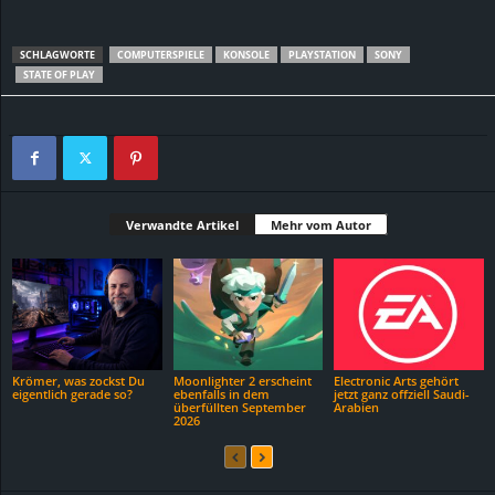
SCHLAGWORTE
COMPUTERSPIELE
KONSOLE
PLAYSTATION
SONY
STATE OF PLAY
Verwandte Artikel
Mehr vom Autor
Krömer, was zockst Du
Moonlighter 2 erscheint
Electronic Arts gehört
eigentlich gerade so?
ebenfalls in dem
jetzt ganz offziell Saudi-
überfüllten September
Arabien
2026