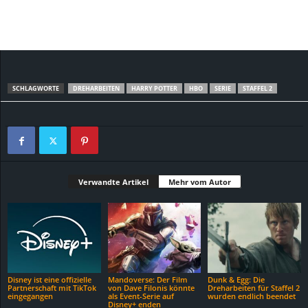
SCHLAGWORTE
DREHARBEITEN
HARRY POTTER
HBO
SERIE
STAFFEL 2
Verwandte Artikel
Mehr vom Autor
Disney ist eine offizielle
Mandoverse: Der Film
Dunk & Egg: Die
Partnerschaft mit TikTok
von Dave Filonis könnte
Dreharbeiten für Staffel 2
eingegangen
als Event-Serie auf
wurden endlich beendet
Disney+ enden