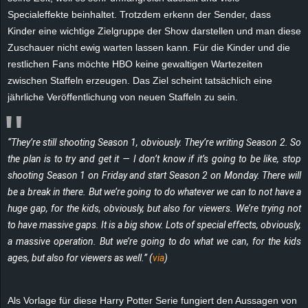
e
Specialeffekte beinhaltet. Trotzdem erkenn der Sender, dass
Kinder eine wichtige Zielgruppe der Show darstellen und man diese
z
Zuschauer nicht ewig warten lassen kann. Für die Kinder und die
restlichen Fans möchte HBO keine gewaltigen Wartezeiten
e
zwischen Staffeln erzeugen. Das Ziel scheint tatsächlich eine
jährliche Veröffentlichung von neuen Staffeln zu sein.
i
c
“They’re still shooting Season 1, obviously. They’re writing Season 2. So
the plan is to try and get it — I don’t know if it’s going to be like, stop
h
shooting Season 1 on Friday and start Season 2 on Monday. There will
be a break in there. But we’re going to do whatever we can to not have a
n
huge gap, for the kids, obviously, but also for viewers. We’re trying not
e
to have massive gaps. It is a big show. Lots of special effects, obviously,
a massive operation. But we’re going to do what we can, for the kids
t
ages, but also for viewers as well.” (
via
)
e
Als Vorlage für diese Harry Potter Serie fungiert den Aussagen von