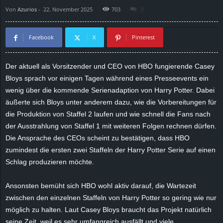
Von
Azurios
-
22. November 2025
703
3
d
e
Facebook
X
Pinterest
–
Der aktuell als Vorsitzender und CEO von HBO fungierende Casey
Bloys
sprach vor einigen Tagen während eines Presseevents ein
E
wenig über die kommende Serienadaption von Harry Potter. Dabei
i
äußerte sich
Bloys
unter anderem dazu, wie die Vorbereitungen für
die Produktion von Staffel 2 laufen und wie schnell die Fans nach
n
der Ausstrahlung von Staffel 1 mit weiteren Folgen rechnen dürfen.
Die Ansprache des CEOs scheint zu bestätigen, dass HBO
a
zumindest die ersten zwei Staffeln der Harry Potter Serie auf einen
Schlag produzieren möchte.
u
Ansonsten bemüht sich HBO wohl aktiv darauf, die Wartezeit
s
zwischen den einzelnen Staffeln von Harry Potter so gering wie nur
möglich zu halten. Laut Casey
Bloys
braucht das Projekt natürlich
g
seine Zeit, weil es sehr umfangreich ausfällt und viele