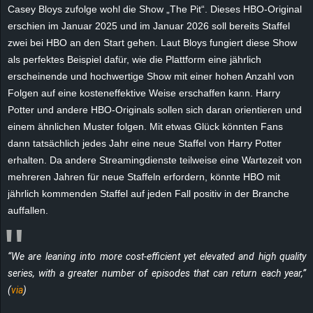
r
Casey
Bloys
zufolge wohl die Show „The Pit“. Dieses HBO-Original
erschien im Januar 2025 und im Januar 2026 soll bereits Staffel
B
zwei bei HBO an den Start gehen. Laut
Bloys
fungiert diese Show
als perfektes Beispiel dafür, wie die Plattform eine jährlich
l
erscheinende und hochwertige Show mit einer hohen Anzahl von
Folgen auf eine kosteneffektive Weise erschaffen kann. Harry
o
Potter und
andere HBO-Originals
sollen sich daran orientieren und
einem ähnlichen Muster folgen. Mit etwas Glück könnten Fans
g
dann tatsächlich jedes Jahr eine neue Staffel von Harry Potter
erhalten. Da andere Streamingdienste teilweise eine Wartezeit von
!
mehreren Jahren für neue Staffeln erfordern, könnte HBO mit
jährlich kommenden Staffel auf jeden Fall positiv in der Branche
auffallen.
“We are leaning into more cost-efficient yet elevated and high quality
series, with a greater number of episodes that can return each year,”
(
via
)