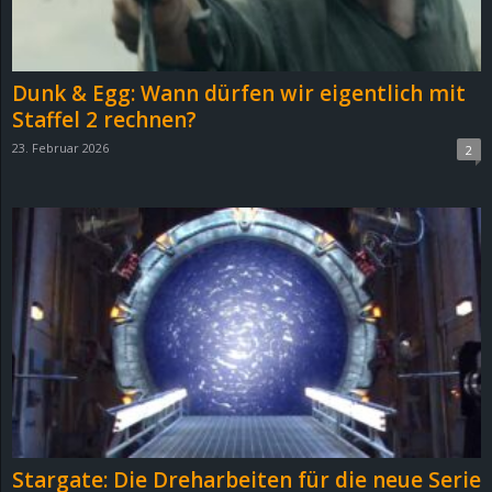
r
B
Dunk & Egg: Wann dürfen wir eigentlich mit
l
Staffel 2 rechnen?
23. Februar 2026
2
o
g
!
Stargate: Die Dreharbeiten für die neue Serie