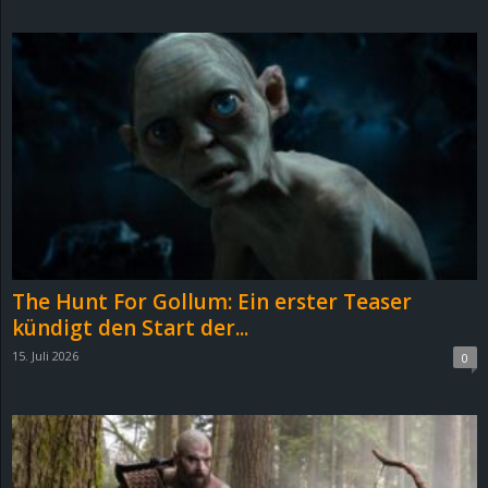
d
e
–
E
i
n
The Hunt For Gollum: Ein erster Teaser
a
kündigt den Start der...
15. Juli 2026
0
u
s
g