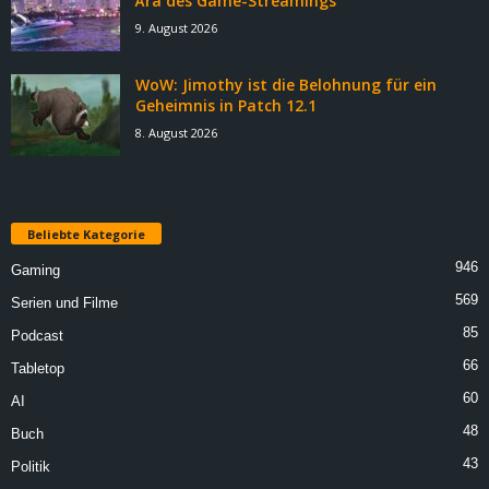
Ära des Game-Streamings
9. August 2026
WoW: Jimothy ist die Belohnung für ein
Geheimnis in Patch 12.1
8. August 2026
Beliebte Kategorie
946
Gaming
569
Serien und Filme
85
Podcast
66
Tabletop
60
AI
48
Buch
43
Politik