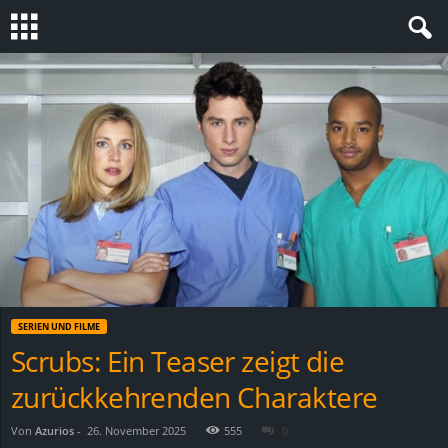
S
t
e
v
i
n
SERIEN UND FILME
h
Scrubs: Ein Teaser zeigt die
zurückkehrenden Charaktere
o
.
Von
Azurios
-
26. November 2025
555
0