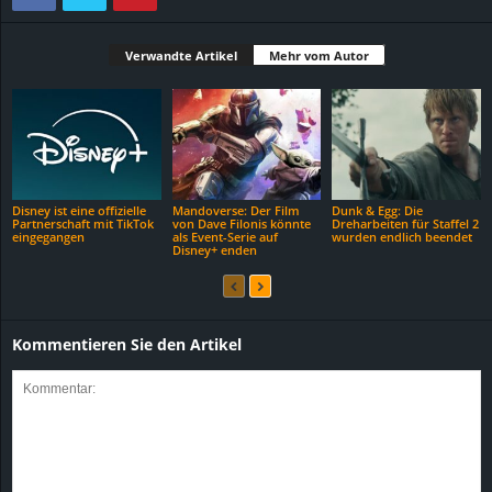
Verwandte Artikel
Mehr vom Autor
Disney ist eine offizielle
Mandoverse: Der Film
Dunk & Egg: Die
Partnerschaft mit TikTok
von Dave Filonis könnte
Dreharbeiten für Staffel 2
eingegangen
als Event-Serie auf
wurden endlich beendet
Disney+ enden
Kommentieren Sie den Artikel