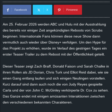
d
Facebook
X
Pinterest
e
Am 25. Februar 2026 werden ABC und Hulu mit der Ausstrahlung
–
des bereits vor einiger Zeit angekündigten Reboots von
Scrubs
beginnen. Internationale Fans können diese neue Show dann
E
vermutlich auch wieder über Disney+ verfolgen. Um den Hype für
das Projekt zu erhöhen, wurde im Verlauf des gestrigen Tages ein
i
erster Teaser Trailer zu dem Reboot mit der Öffentlichkeit geteilt.
n
Dieser Teaser zeigt Zach Braff, Donald
Faison
und Sarah
Chalke
in
ihren Rollen als
JD
Dorian, Chris
Turk
und Elliot
Reid
dabei, wie sie
a
einen Gang entlang laufen und sich einigen Neulingen vorstellen.
u
Kurz darauf sind dann auch noch die von Judy
Reyes
gespielte
Carla und der von John C. McGinley verkörperte Dr. Cox zu sehen.
s
Das Ganze endet mit einigen amüsanten Interaktionen zwischen
den verschiedenen bekannten Charakteren.
g