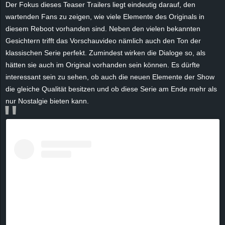
Der Fokus
dieses Teaser Trailers
liegt eindeutig darauf, den
e
wartenden Fans zu zeigen, wie viele Elemente des Originals in
diesem Reboot vorhanden sind. Neben den vielen bekannten
z
Gesichtern trifft das Vorschauvideo nämlich auch den Ton der
klassischen Serie perfekt. Zumindest wirken die Dialoge so, als
e
hätten sie auch im Original vorhanden sein können. Es dürfte
i
interessant sein zu sehen, ob auch die neuen Elemente der Show
die gleiche Qualität besitzen und ob diese Serie am Ende mehr als
c
nur Nostalgie bieten kann.
h
n
e
t
e