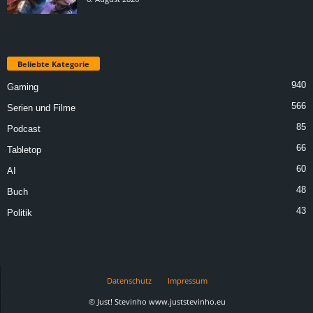
Beliebte Kategorie
940
Gaming
566
Serien und Filme
85
Podcast
66
Tabletop
60
AI
48
Buch
43
Politik
Datenschutz
Impressum
© Just! Stevinho www.juststevinho.eu