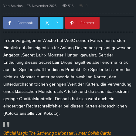
Von
Azurios
-
27. November 2025
516
0
d
e
Facebook
X
Pinterest
–
In der vergangenen Woche hat
WotC
seinen Fans einen ersten
Einblick auf das eigentlich für Anfang Dezember geplant gewesene
E
Angebot „
Secret
Lair
x Monster
Hunter
“ gewährt. Seit der
i
Enthüllung dieses
Secret
Lair
Drops hagelt es aber enorme Kritik
aus der Spielerschaft für dieses Produkt. Die Spieler kritisieren die
n
nicht zu Monster
Hunter
passende Auswahl an Karten, den
unterdurchschnittlichen geringen Wert der Karten, die Verwendung
a
eines klassischen Monsters als Artefakt und die scheinbar extrem
geringe Qualitätskontrolle. Deshalb hat sich wohl auch ein
u
eindeutiger Rechtschreibfehler bei diesen Karten eingeschlichen
(
Kotoko
anstelle von
Kokoto
).
s
g
Official Magic The Gathering x Monster Hunter Collab Cards