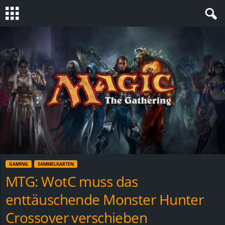
S
t
e
v
i
n
GAMING
SAMMELKARTEN
h
MTG: WotC muss das
enttäuschende Monster Hunter
o
Crossover verschieben
.