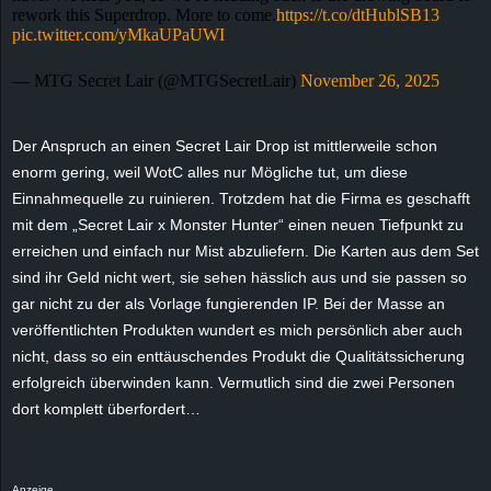
rework this Superdrop. More to come.
https://t.co/dtHublSB13
pic.twitter.com/yMkaUPaUWI
— MTG Secret Lair (@MTGSecretLair)
November 26, 2025
Der Anspruch an einen
Secret
Lair Drop ist mittlerweile schon
enorm gering, weil WotC alles nur Mögliche tut, um diese
Einnahmequelle zu ruinieren. Trotzdem hat die Firma es geschafft
mit dem „Secret Lair x Monster Hunter“ einen neuen Tiefpunkt zu
erreichen und einfach nur Mist abzuliefern. Die Karten aus dem Set
sind ihr Geld nicht wert, sie sehen hässlich aus und sie passen so
gar nicht zu der als Vorlage fungierenden IP. Bei der Masse an
veröffentlichten Produkten wundert es mich persönlich aber auch
nicht, dass so ein enttäuschendes Produkt die Qualitätssicherung
erfolgreich überwinden kann.
Vermutlich sind die zwei Personen
dort komplett überfordert…
Anzeige