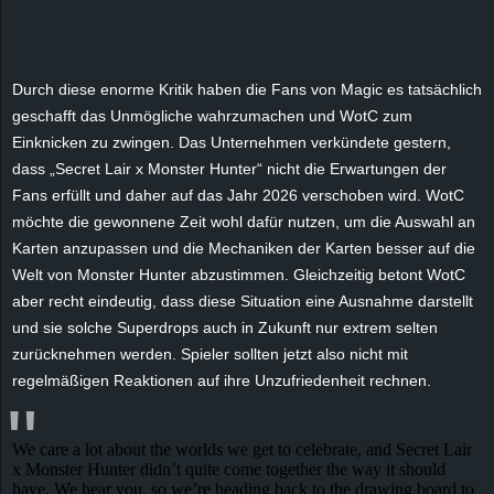
r
B
Durch diese enorme Kritik haben die Fans von
Magic
es tatsächlich
l
geschafft
das
Unmögliche wahrzumachen und
WotC
zum
Einknicken zu zwingen. Das Unternehmen verkündete gestern,
o
dass „
Secret
Lair
x Monster
Hunter
“ nicht die Erwartungen der
Fans erfüllt und daher auf das Jahr 2026 verschoben wird.
WotC
g
möchte die gewonnene Zeit wohl dafür nutzen, um die Auswahl an
Karten anzupassen und die Mechaniken der Karten besser auf die
!
Welt von Monster
Hunter
abzustimmen. Gleichzeitig betont
WotC
aber recht eindeutig, dass diese Situation eine Ausnahme darstellt
und sie solche Superdrops auch in Zukunft nur extrem selten
zurücknehmen werden. Spieler sollten jetzt also nicht mit
regelmäßigen Reaktionen auf ihre Unzufriedenheit rechnen.
We care a lot about the worlds we get to celebrate, and Secret Lair
x Monster Hunter didn’t quite come together the way it should
have. We hear you, so we’re heading back to the drawing board to