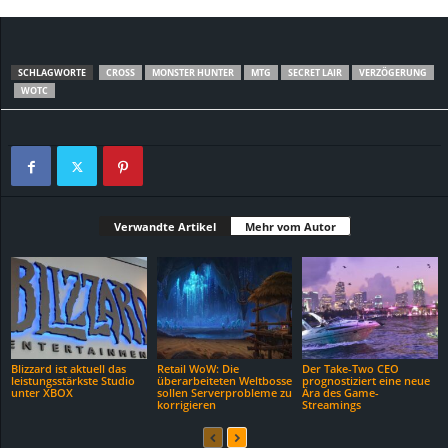
SCHLAGWORTE
CROSS
MONSTER HUNTER
MTG
SECRET LAIR
VERZÖGERUNG
WOTC
Verwandte Artikel
Mehr vom Autor
Blizzard ist aktuell das
Retail WoW: Die
Der Take-Two CEO
leistungsstärkste Studio
überarbeiteten Weltbosse
prognostiziert eine neue
unter XBOX
sollen Serverprobleme zu
Ära des Game-
korrigieren
Streamings