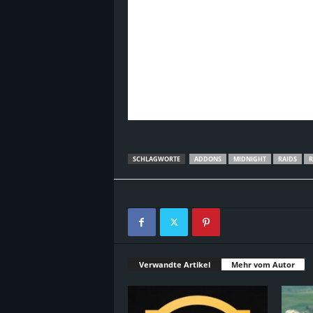
SCHLAGWORTE
ADDONS
MIDNIGHT
RAIDS
R
Verwandte Artikel
Mehr vom Autor