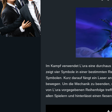
z
e
i
c
h
n
Im Kampf verwendet L‘
ura
eine durchaus 
zeigt vier Symbole in einer bestimmten Re
e
Symbolen. Kurz darauf fängt ein Laser a
bewegen. Um die Mechanik zu beenden, mu
t
von L‘
ura
vorgegebenen Reihenfolge treffe
allen Spielern und hinterlässt einen fiese
e
r