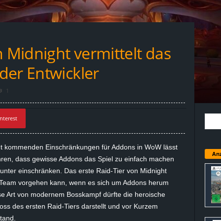
n Midnight vermittelt das
der Entwickler
1
nterest
t
kommenden Einschränkungen für
Addons
in WoW lässt
Anz
ühren, dass gewisse
Addons
das Spiel zu einfach machen
unter
einschränken. Das erste
Raid-Tier
von
Midnight
s Team vorgehen kann, wenn es sich um
Addons
herum
ese Art von modernem Bosskampf dürfte die heroische
 Boss des ersten
Raid-Tiers
darstellt und vor Kurzem
tand.