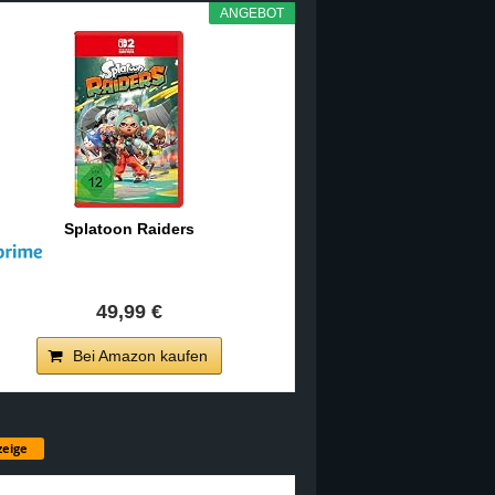
ANGEBOT
Splatoon Raiders
49,99 €
Bei Amazon kaufen
eige