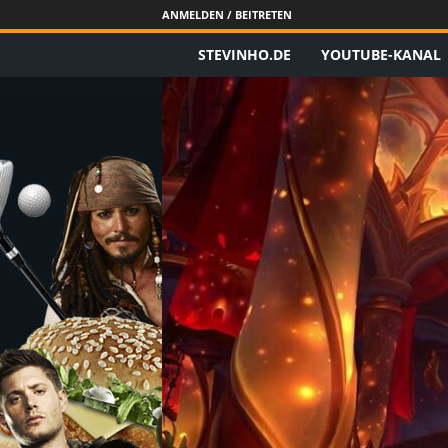
ANMELDEN / BEITRETEN
STEVINHO.DE
YOUTUBE-KANAL
S
t
e
v
i
n
h
o
.