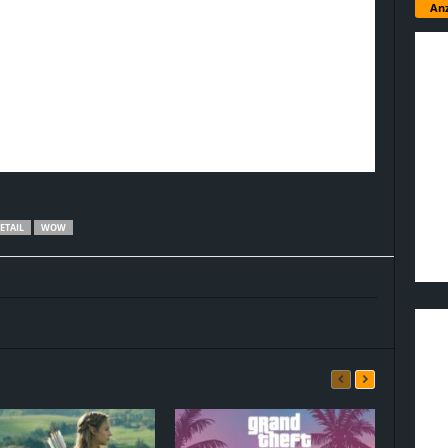
Anz
ETAIL
WOW