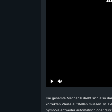
B
l
o
g
!
Die gesamte Mechanik dreht sich also daru
korrekten Weise aufstellen müssen. In T
Symbole entweder automatisch oder durch