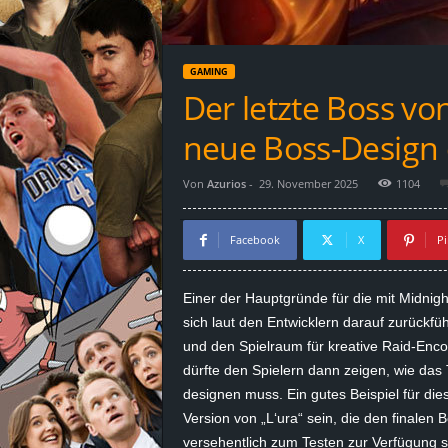
d
e
GAMING
–
Der letzte Boss vo
E
neue Boss-Design 
i
Von
Azurios
-
29. November 2025
1104
n
Facebook
X
Pi
a
Einer der Hauptgründe für die mit
Midnigh
u
sich laut den Entwicklern darauf zurückf
und den Spielraum für kreative
Raid-Enco
s
dürfte den Spielern dann zeigen, wie da
designen muss. Ein gutes Beispiel für di
g
Version von „L‘
ura
“ sein, die den finalen
e
versehentlich zum Testen zur Verfügung s