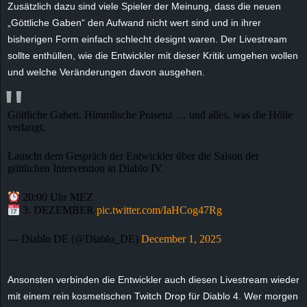
Zusätzlich dazu sind viele Spieler der Meinung, dass die neuen
e
„Göttliche Gaben“ den Aufwand nicht wert sind und in ihrer
bisherigen Form einfach schlecht designt waren. Der Livestream
z
sollte enthüllen, wie die Entwickler mit dieser Kritik umgehen wollen
und welche Veränderungen davon ausgehen.
e
i
Göttliche Gaben. Himmlische Präsenz … und alles, was die Hölle
verlangt.
c
Lauscht dem Gespräch der Entwickler über die Saison der
h
göttlichen Intervention in Diablo IV.
n
20:00 Uhr MEZ
3. DEZEMBER
pic.twitter.com/IaHCog47Rg
e
— Diablo DE (@Diablo_DE)
December 1, 2025
t
Ansonsten verbinden die Entwickler auch diesen Livestream wieder
e
mit einem rein kosmetischen Twitch Drop für Diablo 4. Wer morgen