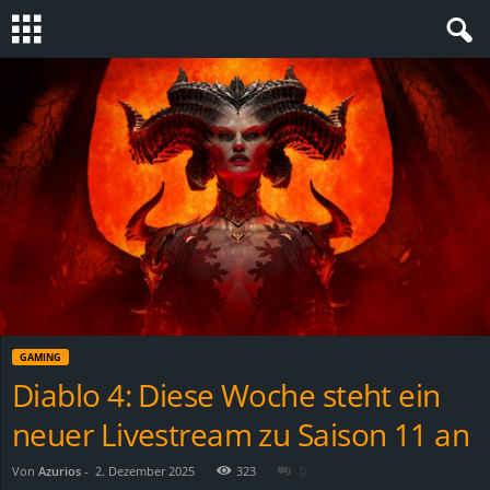
S
t
e
v
i
n
GAMING
h
Diablo 4: Diese Woche steht ein
neuer Livestream zu Saison 11 an
o
.
Von
Azurios
-
2. Dezember 2025
323
0