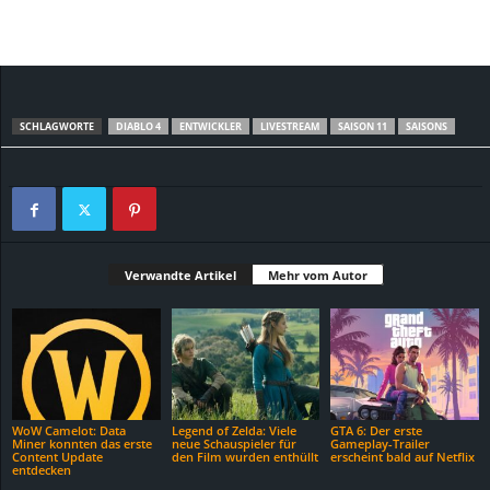
SCHLAGWORTE
DIABLO 4
ENTWICKLER
LIVESTREAM
SAISON 11
SAISONS
Verwandte Artikel
Mehr vom Autor
WoW Camelot: Data
Legend of Zelda: Viele
GTA 6: Der erste
Miner konnten das erste
neue Schauspieler für
Gameplay-Trailer
Content Update
den Film wurden enthüllt
erscheint bald auf Netflix
entdecken