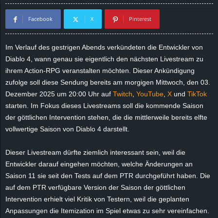
d
Facebook
X
Pinterest
e
Im Verlauf des gestrigen Abends verkündeten die Entwickler von
–
Diablo 4, wann genau sie eigentlich den nächsten Livestream zu
ihrem Action-RPG veranstalten möchten. Dieser Ankündigung
E
zufolge soll diese Sendung bereits am morgigen Mittwoch, den 03.
Dezember 2025 um 20:00 Uhr auf
Twitch
,
YouTube
,
X
und
TikTok
i
starten. Im Fokus dieses Livestreams soll die kommende Saison
der göttlichen Intervention stehen, die die mittlerweile bereits elfte
n
vollwertige Saison von Diablo 4 darstellt.
a
Dieser Livestream dürfte ziemlich interessant sein, weil die
u
Entwickler darauf eingehen möchten, welche Änderungen an
Saison 11 sie seit den Tests auf dem PTR durchgeführt haben. Die
s
auf dem PTR verfügbare Version der Saison der göttlichen
Intervention erhielt viel Kritik von Testern, weil die geplanten
g
Anpassungen die Itemization im Spiel etwas zu sehr vereinfachen.