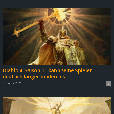
d
e
–
E
i
n
Diablo 4: Saison 11 kann seine Spieler
a
deutlich länger binden als...
5. Januar 2026
0
u
s
g