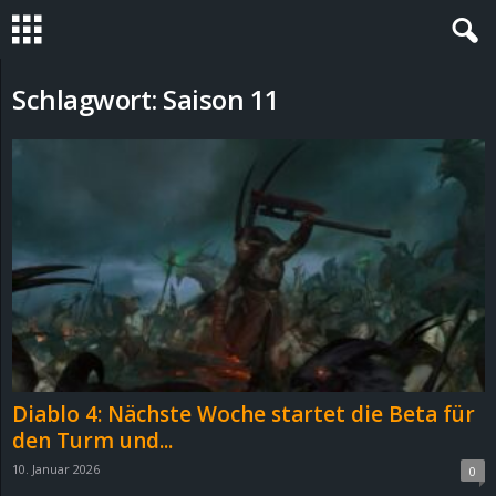
S
Schlagwort: Saison 11
t
e
v
i
n
h
Diablo 4: Nächste Woche startet die Beta für
o
den Turm und...
10. Januar 2026
0
.