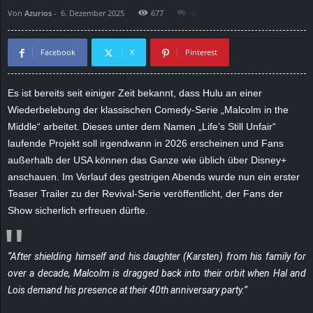
Von
Azurios
-
6. Dezember 2025
677
0
d
e
Facebook
X
Pinterest
–
Es ist bereits seit einiger Zeit bekannt, dass Hulu an einer
Wiederbelebung der klassischen Comedy-Serie „Malcolm in the
E
Middle“ arbeitet. Dieses unter dem Namen „Life’s Still Unfair“
i
laufende Projekt soll irgendwann in 2026 erscheinen und Fans
außerhalb der USA können das Ganze wie üblich über Disney+
n
anschauen. Im Verlauf des gestrigen Abends wurde nun ein erster
Teaser Trailer zu der Revival-Serie veröffentlicht, der Fans der
a
Show sicherlich erfreuen dürfte.
u
“After shielding himself and his daughter (Karsten) from his family for
s
over a decade, Malcolm is dragged back into their orbit when Hal and
Lois demand his presence at their 40th anniversary party.”
g