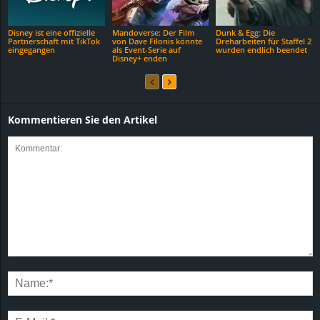
Disney ist eine offizielle
Mandoverse: Der Film
Dunk & Egg: Die
Partnerschaft mit TikTok
von Dave Filonis könnte
Dreharbeiten für Staffel 2
eingegangen
als Event-Serie auf
wurden endlich beendet
Disney+ enden
Kommentieren Sie den Artikel