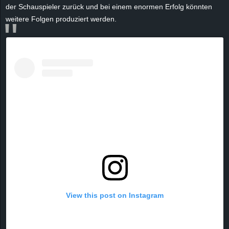
r
der Schauspieler zurück und bei einem enormen Erfolg könnten
weitere Folgen produziert werden.
B
l
o
g
!
View this post on Instagram