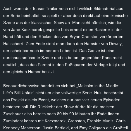
e
Auch wenn der Teaser Trailer noch nicht wirklich Bildmaterial aus
der Serie beinhaltet, so spielt er aber doch direkt auf eine ikonische
z
Szene aus der klassischen Show an. Man sieht nämlich, wie d
ie
von Jane Kaczmarek gespielte
Lois
erneut einen Rasierer in der
e
Hand hält und den Rücken des von Bryan Cranston verkörperten
Hal
scherrt
. Zum Ende sieht man dann den Hamster von
Dewey
,
i
der scheinbar noch immer am Leben ist. Das Ganze ist eine
c
durchaus amüsante Szene und es betont gegenüber Fans recht
deutlich, dass das Format in den Fußspuren der Vorlage folgt und
h
den gleichen Humor besitzt.
n
Bedauerlicherweise handelt es sich bei „Malcolm in the Middle:
Life’s Still
Unfair
“ nicht um eine vollwertige Serie. Hulu beschreibt
e
das Projekt als ein Event, welches nur aus vier neuen Episoden
bestehen soll. Die Rückkehr der Show dürfte für die meisten
t
Zuschauer also bereits nach 80 bis 90 Minuten ihr Ende finden.
Zumindest kehren mit Kaczmarek,
Cranston
, Frankie Muniz, Chris
e
Kennedy
Masterson
, Justin
Berfield
,
and
Emy
Coligado
ein Großteil