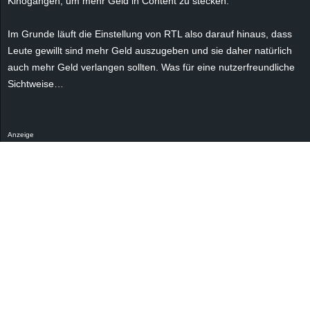
Kinogängen, um mehr Geld in Content zu stecken.
r
Im Grunde läuft die Einstellung von RTL also darauf hinaus, dass
B
Leute gewillt sind mehr Geld auszugeben und sie daher natürlich
auch mehr Geld verlangen sollten. Was für eine nutzerfreundliche
l
Sichtweise…
o
g
Anzeige
!