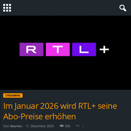
S
t
e
v
i
n
STREAMING
h
Im Januar 2026 wird RTL+ seine
Abo-Preise erhöhen
o
.
Von
Azurios
-
11. Dezember 2025
595
4