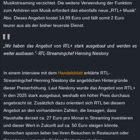
Musikstreaming verzichtet. Die weitere Verwendung der Funktion
e
zum Anhören von Musik erfordert das ebenfalls neue „RTL+ Musik“
Abo. Dieses Angebot kostet 14.99 Euro und fällt somit 2 Euro
z
teurer aus als der bisher teuerste Dienst.
e
„Wir haben das Angebot von RTL+ stark ausgebaut und werden es
i
weiter ausbauen.“- RTL-Streamingchef Henning Nieslony
c
In einem Interview mit dem
Handelsblatt
erklärte RTL-
h
Streamingchef Henning Nieslony die angeblichen Hintergründe
dieser Preiserhöhung. Laut Nieslony wurde das Angebot von RTL+
n
in den 2025 stark ausgebaut, weshalb ein höher Preis durchaus
e
angebracht ist. Zusätzlich dazu orientiert sich RTL bei diesem
Angebot an den vorhandenen Zahlen, die besagen, dass
t
Haushalte derzeit ca. 27 Euro pro Monat in Streaming investieren
und dieser Wert in Zukunft auf ca. 50 Euro steigen könnte.
e
Menschen sparen lieber bei ihren Besuchen in Restaurant oder