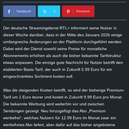
d
Facebook
X
Pinterest
e
Der deutsche Streamingdienst RTL+ informiert seine Nutzer in
–
dieser Woche darüber, dass in der Mitte des Januars 2026 einige
umfangreiche Änderungen an der Plattform durchgeführt werden.
E
Dabei wird der Dienst sowohl seine Preise für monatliche
Abonnements erhöhen als auch die bisher bekannte Tarifstruktur
i
etwas anpassen. Die einzige gute Nachricht für Nutzer betrifft den
etablierten Basis-Tarif, der auch in Zukunft 5.99 Euro für ein
n
eingeschränktes Sortiment kosten soll.
a
Was die steigenden Kosten betrifft, so wird der bisherige Premium-
u
Tarif um 1 Euro teurer und kostet in Zukunft 9.99 Euro pro Monat.
Die bekannte Werbung wird weiterhin vor und zwischen
s
Sendungen gezeigt. Neu hinzugefügt das Abo „Premium
werbefrei“, welches Nutzern für 12.99 Euro im Monat zwar ein
g
werbefreies Abo liefert, aber dafür auf das bisher angebotene