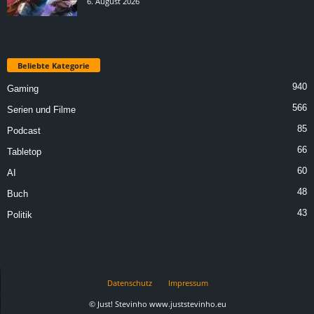
6. August 2026
Beliebte Kategorie
940
Gaming
566
Serien und Filme
85
Podcast
66
Tabletop
60
AI
48
Buch
43
Politik
Datenschutz
Impressum
© Just! Stevinho www.juststevinho.eu