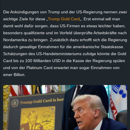
e
Die Ankündigungen von Trump und der US-Regierung nennen zwei
z
wichtige Ziele für diese „
Trump Gold Card
„. Erst einmal will man
damit wohl dafür sorgen, dass US-Firmen es etwas leichter haben,
e
besonders qualifizierte und im Vorfeld überprüfte Arbeitskräfte nach
Nordamerika zu bringen. Zusätzlich dazu erhofft sich die Regierung
i
dadurch gewaltige Einnahmen für die amerikanische Staatskasse.
Schätzungen des US-Handelsministeriums zufolge könnte die Gold
c
Card bis zu 100 Milliarden USD in die Kasse der Regierung spülen
und von der Platinum Card erwartet man sogar Einnahmen von
h
einer Billion.
n
e
t
e