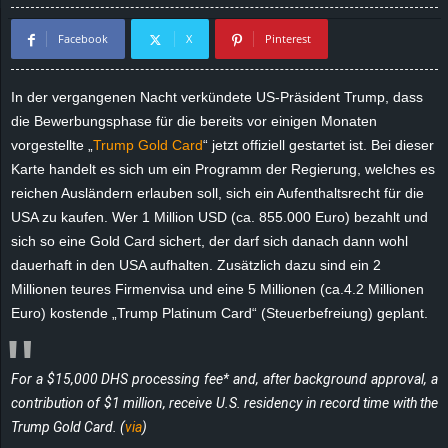
d
Facebook
X
Pinterest
e
In der vergangenen Nacht verkündete US-Präsident Trump, dass
–
die Bewerbungsphase für die bereits vor einigen Monaten
vorgestellte „
Trump Gold Card
“ jetzt offiziell gestartet ist. Bei dieser
E
Karte handelt es sich um ein Programm der Regierung, welches es
reichen Ausländern erlauben soll, sich ein Aufenthaltsrecht für die
i
USA zu kaufen. Wer 1 Million USD (ca. 855.000 Euro) bezahlt und
sich so eine Gold Card sichert, der darf sich danach dann wohl
n
dauerhaft in den USA aufhalten. Zusätzlich dazu sind ein 2
Millionen teures Firmenvisa und eine 5 Millionen (ca.
4.2
Millionen
a
Euro) kostende „Trump Platinum Card“ (Steuerbefreiung) geplant.
u
s
For a $15,000 DHS processing fee* and, after background approval, a
contribution of $1 million, receive U.S. residency in record time with the
g
Trump Gold Card. (
via
)