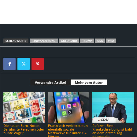
SCHLAGWORTE
EINWANDERUNG
GOLD CARD
TRUMP
USA
VISA
Verwandte Artikel
Mehr vom Autor
Die neuen Euro-Noten:
Frankreich verbietet nun
Reform: Eine
Berühmte Personen oder
ebenfalls soziale
Krankschreibung ist bald
bunte Vögel?
Netzwerke für unter 15-
ab dem ersten Tag
Jährige
notwendig