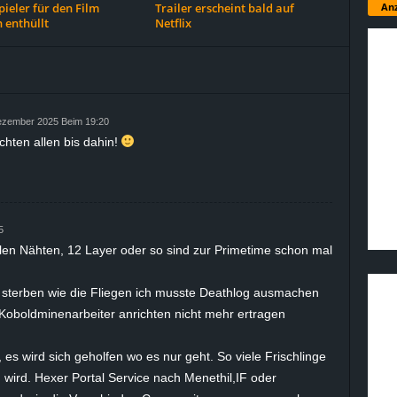
Anz
ieler für den Film
Trailer erscheint bald auf
 enthüllt
Netflix
ezember 2025 Beim 19:20
hten allen bis dahin!
5
allen Nähten, 12 Layer oder so sind zur Primetime schon mal
 sterben wie die Fliegen ich musste Deathlog ausmachen
 Koboldminenarbeiter anrichten nicht mehr ertragen
 es wird sich geholfen wo es nur geht. So viele Frischlinge
 wird. Hexer Portal Service nach Menethil,IF oder