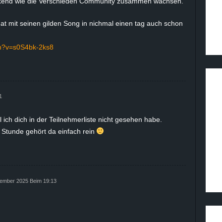
ckend wie die Verschieden Community zusammen wachsen.
t mit seinen gilden Song in nichmal einen tag auch schon
ch?v=s0S4bk-2ks8
1
 ich dich in der Teilnehmerliste nicht gesehen habe.
Stunde gehört da einfach rein
ember 2025 Beim 19:13