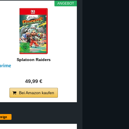
ANGEBOT
Splatoon Raiders
49,99 €
Bei Amazon kaufen
eige