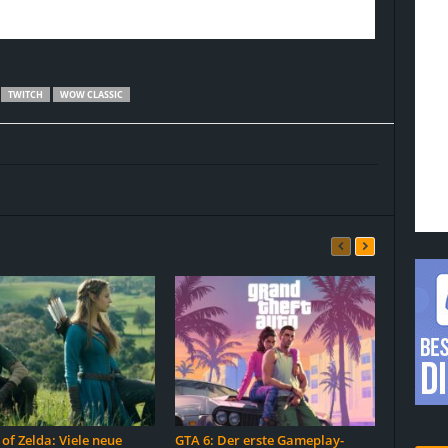
TWITCH
WOW CLASSIC
of Zelda: Viele neue
GTA 6: Der erste Gameplay-