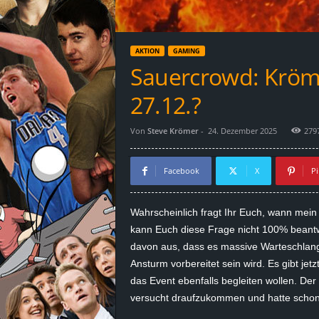
d
e
AKTION
GAMING
–
Sauercrowd: Kröm
E
27.12.?
i
Von
Steve Krömer
-
24. Dezember 2025
279
n
Facebook
X
Pi
a
Wahrscheinlich fragt Ihr Euch, wann me
u
kann Euch diese Frage nicht 100% beantwo
davon aus, dass es massive Warteschlange
s
Ansturm vorbereitet sein wird. Es gibt jet
das Event ebenfalls begleiten wollen. Der
g
versucht draufzukommen und hatte schon
e