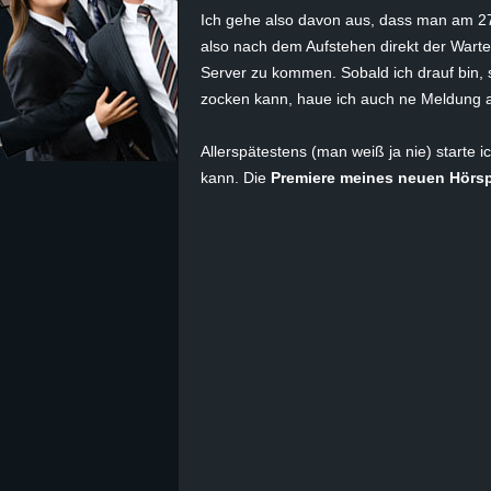
Ich gehe also davon aus, dass man am 27
z
also nach dem Aufstehen direkt der Warte
Server zu kommen. Sobald ich drauf bin, s
e
zocken kann, haue ich auch ne Meldung au
i
Allerspätestens (man weiß ja nie) starte
kann. Die
Premiere meines neuen Hörsp
c
h
n
e
t
e
r