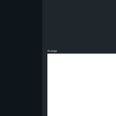
B
l
o
g
Anzeige
!