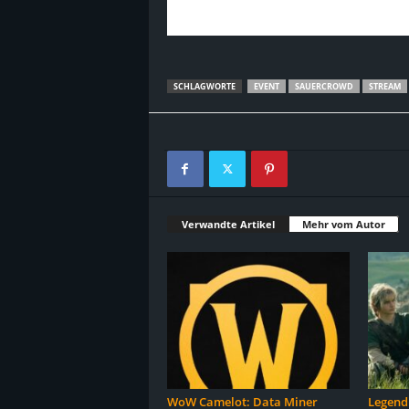
SCHLAGWORTE
EVENT
SAUERCROWD
STREAM
Verwandte Artikel
Mehr vom Autor
WoW Camelot: Data Miner
Legend 