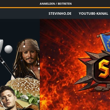
ANMELDEN / BEITRETEN
STEVINHO.DE
YOUTUBE-KANAL
S
t
e
v
i
n
h
o
.