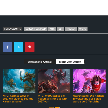
SCHLAGWORTE
LORWYN ECLIPSED
MTG
SET
TRAILER
WOTC
Verwandte Artikel
Mehr vom Autor
MTG: Könnte WoW in
MTG: WotC stellte die
Hearthstone: Die nächste
2027 ein eigenes Set mit
neuen Sets für das Jahr
Erweiterung des Spiels
Karten erhalten?
2027 vor
wurde veröffentlicht