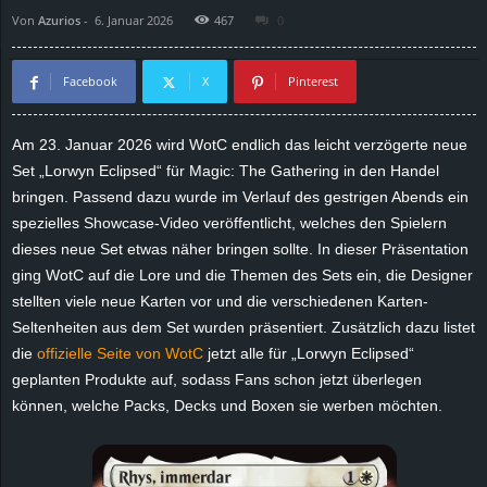
Von
Azurios
-
6. Januar 2026
467
0
d
e
Facebook
X
Pinterest
–
Am 23. Januar 2026 wird WotC endlich das leicht verzögerte neue
Set „Lorwyn Eclipsed“ für Magic: The Gathering in den Handel
E
bringen. Passend dazu wurde im Verlauf des gestrigen Abends ein
i
spezielles Showcase-Video veröffentlicht, welches den Spielern
dieses neue Set etwas näher bringen sollte. In dieser Präsentation
n
ging WotC auf die Lore und die Themen des Sets ein, die Designer
stellten viele neue Karten vor und die verschiedenen Karten-
a
Seltenheiten aus dem Set wurden präsentiert. Zusätzlich dazu listet
die
offizielle Seite von WotC
jetzt alle für „Lorwyn Eclipsed“
u
geplanten Produkte auf, sodass Fans schon jetzt überlegen
können, welche Packs, Decks und Boxen sie werben möchten.
s
g