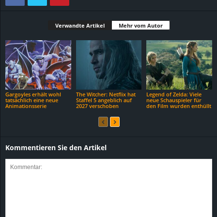
Verwandte Artikel
Mehr vom Autor
Gargoyles erhält wohl
The Witcher: Netflix hat
Legend of Zelda: Viele
tatsächlich eine neue
Staffel 5 angeblich auf
neue Schauspieler für
Animationsserie
2027 verschoben
den Film wurden enthüllt
Kommentieren Sie den Artikel