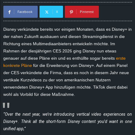
d
Facebook
X
Pinterest
e
Disney verkündete bereits vor einigen Monaten, dass es Disney+ in
–
der nahen Zukunft ausbauen und diesen Streamingdienst in die
Richtung eines Multimediaanbieters entwickeln möchte. Im
E
Rahmen der diesjährigen CES 2026 ging Disney nun etwas
genauer auf diese Pläne ein und es enthüllte sogar bereits
erste
i
konkrete Pläne
für die Erweiterung von Disney+. Auf einem Panel
der CES verkündete die Firma, dass es noch in diesem Jahr neue
n
vertikale Kurzvideos zu der von amerikanischen Nutzern
verwendeten Disney+ App hinzufügen möchte. TikTok dient dabei
a
wohl als Vorbild für diese Maßnahme.
u
s
“Over the next year, we’re introducing vertical video experiences on
Disney+. Think all the short-form Disney content you’d want in one
g
unified app,”