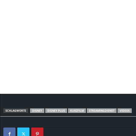
SCHLAGWORTE
DISNEY
DISNEY PLUS
KURZFILM
STREAMINGDIENST
VIDEOS