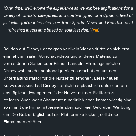
e
”Over time, we’ll evolve the experience as we explore applications for a
variety of formats, categories, and content types for a dynamic feed of
z
just what you’re interested in — from Sports, News, and Entertainment
— refreshed in real time based on your last visit.” (
via
)
e
i
Bei den auf Disney+ gezeigten vertikeln Videos dürfte es sich erst
einmal um Trailer, Vorschauvideos und anderes Material zu
c
vorhandenen Serien oder Filmen handeln. Allerdings möchte
Disney wohl auch unabhängige Videos erschaffen, um den
h
Unterhaltungsfaktor für die Nutzer zu erhöhen. Diese neuen
Kurzvideos sind laut Disney nämlich hauptsächlich dafür dar, um
n
das tägliche „Engagement“ der Nutzer mit der Plattform zu
e
steigern. Auch wenn Abonnenten natürlich noch immer wichtig sind,
so nimmt die Firma mittlerweile aber auch viel Geld über Werbung
t
ein. Die Nutzer täglich auf die Plattform zu locken, soll diese
Einnahmen erhöhen.
e