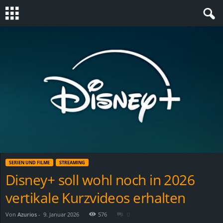
S
t
e
v
i
n
SERIEN UND FILME
STREAMING
h
Disney+ soll wohl noch in 2026
vertikale Kurzvideos erhalten
o
.
Von
Azurios
-
9. Januar 2026
576
0