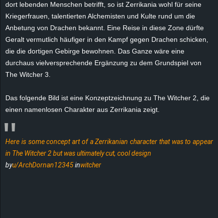
dort lebenden Menschen betrifft, so ist Zerrikania wohl für seine
r
Kriegerfrauen, talentierten Alchemisten und Kulte rund um die
B
Anbetung von Drachen bekannt. Eine Reise in diese Zone dürfte
Geralt vermutlich häufiger in den Kampf gegen Drachen schicken,
l
die die dortigen Gebirge bewohnen. Das Ganze wäre eine
durchaus vielversprechende Ergänzung zu dem Grundspiel von
o
The Witcher 3.
g
Das folgende Bild ist eine Konzeptzeichnung zu The Witcher 2, die
einen namenlosen Charakter aus Zerrikania zeigt.
!
Here is some concept art of a Zerrikanian character that was to appear
in The Witcher 2 but was ultimately cut, cool design
by
u/ArchDornan12345
in
witcher