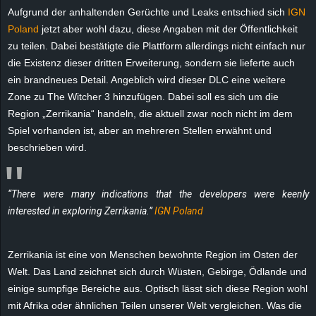
Aufgrund der anhaltenden Gerüchte und Leaks entschied sich
IGN
e
Poland
jetzt aber wohl dazu, diese Angaben mit der Öffentlichkeit
z
zu teilen. Dabei bestätigte die Plattform allerdings nicht einfach nur
die Existenz dieser dritten Erweiterung, sondern sie lieferte auch
e
ein brandneues Detail. Angeblich wird dieser DLC eine weitere
Zone zu The Witcher 3 hinzufügen. Dabei soll es sich um die
i
Region „Zerrikania“ handeln, die aktuell zwar noch nicht im dem
Spiel vorhanden ist, aber an mehreren Stellen erwähnt und
c
beschrieben wird.
h
“There were many indications that the developers were keenly
n
interested in exploring Zerrikania.”
IGN Poland
e
Zerrikania ist eine von Menschen bewohnte Region im Osten der
t
Welt. Das Land zeichnet sich durch Wüsten, Gebirge, Ödlande und
einige sumpfige Bereiche aus. Optisch lässt sich diese Region wohl
e
mit Afrika oder ähnlichen Teilen unserer Welt vergleichen. Was die