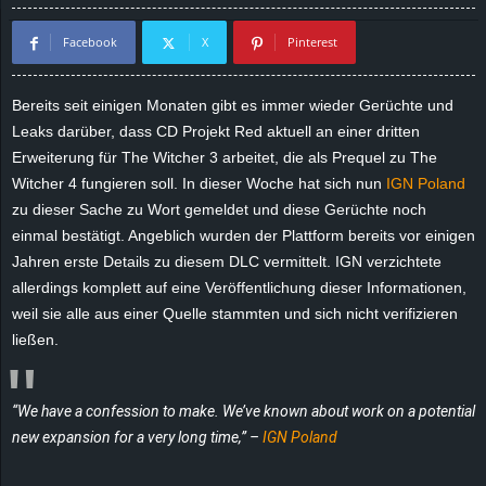
d
Facebook
X
Pinterest
e
Bereits seit einigen Monaten gibt es immer wieder Gerüchte und
–
Leaks darüber, dass CD Projekt Red aktuell an einer dritten
Erweiterung für The Witcher 3 arbeitet, die als Prequel zu The
E
Witcher 4 fungieren soll. In dieser Woche hat sich nun
IGN Poland
zu dieser Sache zu Wort gemeldet und diese Gerüchte noch
i
einmal bestätigt. Angeblich wurden der Plattform bereits vor einigen
Jahren erste Details zu diesem DLC vermittelt. IGN verzichtete
n
allerdings komplett auf eine Veröffentlichung dieser Informationen,
weil sie alle aus einer Quelle stammten und sich nicht verifizieren
a
ließen.
u
s
“We have a confession to make. We’ve known about work on a potential
new expansion for a very long time,” –
IGN Poland
g