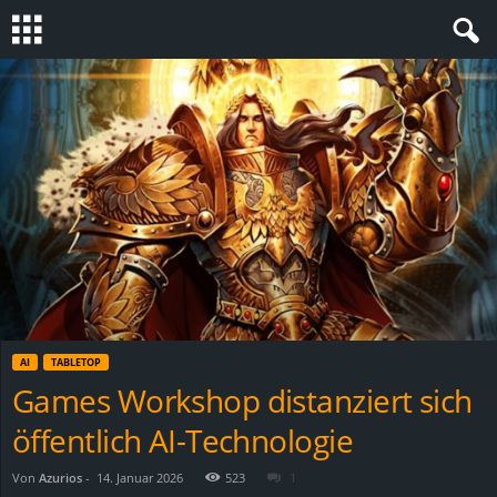
S
t
e
v
i
n
AI
TABLETOP
h
Games Workshop distanziert sich
öffentlich AI-Technologie
o
.
Von
Azurios
-
14. Januar 2026
523
1