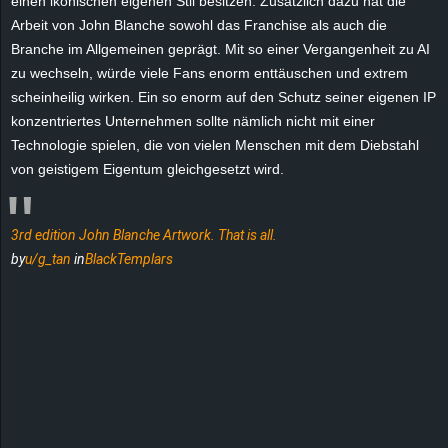
einen ikonischen eigenen Stil besitzen. Zusätzlich dazu hat die
r
Arbeit von John Blanche sowohl das Franchise als auch die
Branche im Allgemeinen geprägt. Mit so einer Vergangenheit zu AI
B
zu wechseln, würde viele Fans enorm enttäuschen und extrem
scheinheilig wirken. Ein so enorm auf den Schutz seiner eigenen IP
l
konzentriertes Unternehmen sollte nämlich nicht mit einer
o
Technologie spielen, die von vielen Menschen mit dem Diebstahl
von geistigem Eigentum gleichgesetzt wird.
g
!
3rd edition John Blanche Artwork. That is all.
by
u/g_tan
in
BlackTemplars