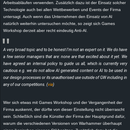
Arbeitsabläufen verwenden. Zusätzlich dazu ist der Einsatz solcher
e
Technologie auch bei allen Wettbewerben und Events der Firma
untersagt. Auch wenn das Unternehmen den Einsatz von AI
z
natürlich weiterhin untersuchen möchte, so zeigt sich Games
Workshop derzeit aber recht eindeutig Anti-AI.
e
i
A very broad topic and to be honest I’m not an expert on it. We do have
c
a few senior managers that are: none are that excited about it yet. We
have agreed an internal policy to guide us all, which is currently very
h
cautious e.g. we do not allow AI generated content or AI to be used in
our design processes or its unauthorised use outside of GW including in
n
any of our competitions. (
via
)
e
Wer sich etwas mit Games Workshop und der Vergangenheit der
t
Firma auskennt, der dürfte von dieser Einstellung nicht überrascht
sein. Schließlich sind die Künstler der Firma der Hauptgrund dafür,
e
warum die verschiedenen Versionen von Warhammer überhaupt