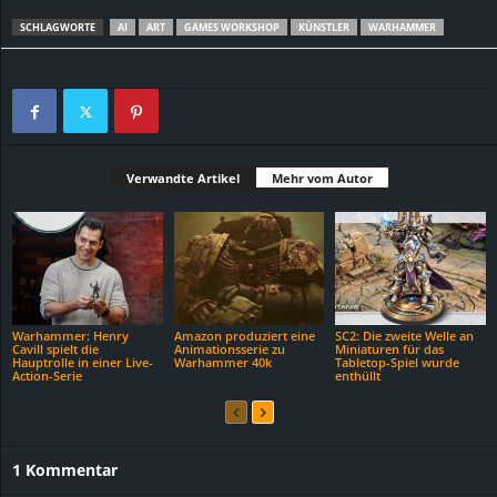
SCHLAGWORTE
AI
ART
GAMES WORKSHOP
KÜNSTLER
WARHAMMER
Verwandte Artikel
Mehr vom Autor
Warhammer: Henry
Amazon produziert eine
SC2: Die zweite Welle an
Cavill spielt die
Animationsserie zu
Miniaturen für das
Hauptrolle in einer Live-
Warhammer 40k
Tabletop-Spiel wurde
Action-Serie
enthüllt
1 Kommentar