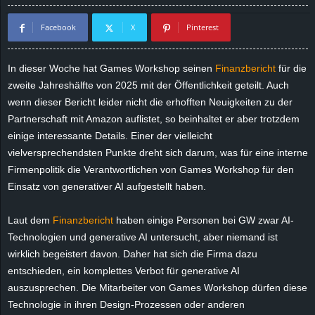
d
Facebook
X
Pinterest
e
In dieser Woche hat Games Workshop seinen
Finanzbericht
für die
–
zweite Jahreshälfte von 2025 mit der Öffentlichkeit geteilt. Auch
wenn dieser Bericht leider nicht die erhofften Neuigkeiten zu der
E
Partnerschaft mit Amazon auflistet, so beinhaltet er aber trotzdem
einige interessante Details. Einer der vielleicht
i
vielversprechendsten Punkte dreht sich darum, was für eine interne
Firmenpolitik die Verantwortlichen von Games Workshop für den
n
Einsatz von generativer AI aufgestellt haben.
a
Laut dem
Finanzbericht
haben einige Personen bei GW zwar AI-
u
Technologien und generative AI untersucht, aber niemand ist
wirklich begeistert davon. Daher hat sich die Firma dazu
s
entschieden, ein komplettes Verbot für generative AI
auszusprechen. Die Mitarbeiter von Games Workshop dürfen diese
g
Technologie in ihren Design-Prozessen oder anderen