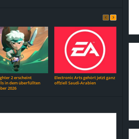
hter 2 erscheint
Electronic Arts gehört jetzt ganz
ls in dem überfüllten
offziell Saudi-Arabien
ber 2026