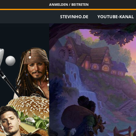
ANMELDEN / BEITRETEN
STEVINHO.DE
YOUTUBE-KANAL
S
t
e
v
i
n
h
o
.