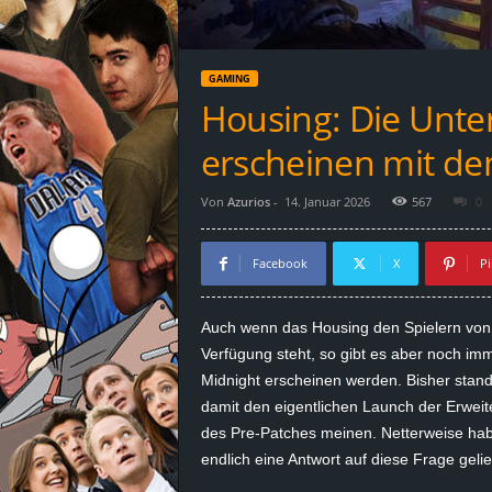
d
e
GAMING
–
Housing: Die Unte
E
erscheinen mit de
i
Von
Azurios
-
14. Januar 2026
567
0
n
Facebook
X
Pi
a
Auch wenn das Housing den Spielern von R
u
Verfügung steht, so gibt es aber noch im
Midnight erscheinen werden. Bisher stand
s
damit den eigentlichen Launch der Erweite
des Pre-Patches meinen. Netterweise hab
g
endlich eine Antwort auf diese Frage gelie
e