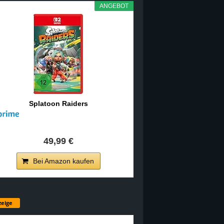
ANGEBOT
Splatoon Raiders
49,99 €
Bei Amazon kaufen
eige