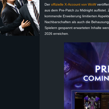
Der
offizielle X-Account von WoW
veröffen
z
aus dem Pre-Patch zu Midnight auflistet. 
kommende Erweiterung limitierten Aspekt
e
Nachbarschaften als auch die Behausungen
Spielern gespannt erwarteten Inhalte we
i
2026 erreichen.
c
h
n
e
t
e
r