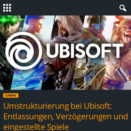
S
t
e
v
i
n
GAMING
h
Umstrukturierung bei Ubisoft:
Entlassungen, Verzögerungen und
o
eingestellte Spiele
.