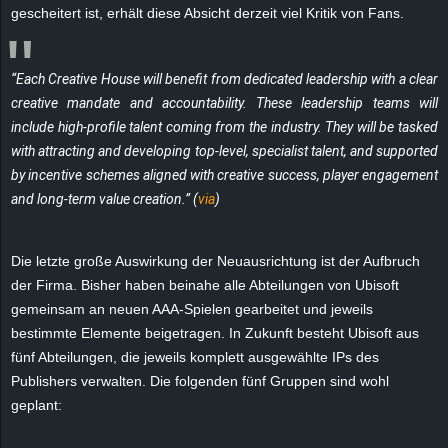
r
gescheitert ist, erhält diese Absicht derzeit viel Kritik von Fans.
B
“Each Creative House will benefit from dedicated leadership with a clear
l
creative mandate and accountability. These leadership teams will
include high-profile talent coming from the industry. They will be tasked
o
with attracting and developing top-level, specialist talent, and supported
by incentive schemes aligned with creative success, player engagement
g
and long-term value creation.” (
via
)
!
Die letzte große Auswirkung der Neuausrichtung ist der Aufbruch
der Firma. Bisher haben beinahe alle Abteilungen von Ubisoft
gemeinsam an neuen AAA-Spielen gearbeitet und jeweils
bestimmte Elemente beigetragen. In Zukunft besteht Ubisoft aus
fünf Abteilungen, die jeweils komplett ausgewählte IPs des
Publishers verwalten. Die folgenden fünf Gruppen sind wohl
geplant: