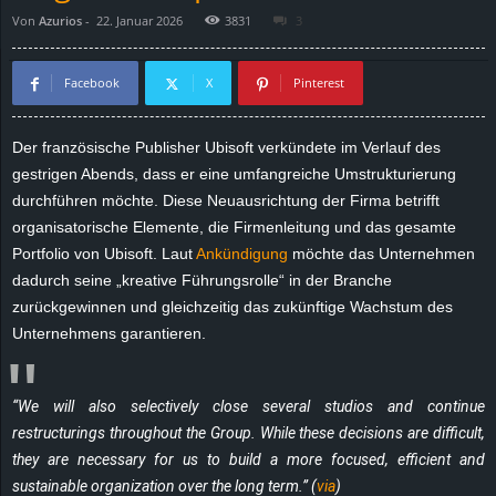
Von
Azurios
-
22. Januar 2026
3831
3
d
e
Facebook
X
Pinterest
–
Der französische Publisher Ubisoft verkündete im Verlauf des
gestrigen Abends, dass er eine umfangreiche Umstrukturierung
E
durchführen möchte. Diese Neuausrichtung der Firma betrifft
i
organisatorische Elemente, die Firmenleitung und das gesamte
Portfolio von Ubisoft. Laut
Ankündigung
möchte das Unternehmen
n
dadurch seine „kreative Führungsrolle“ in der Branche
zurückgewinnen und gleichzeitig das zukünftige Wachstum des
a
Unternehmens garantieren.
u
“We will also selectively close several studios and continue
s
restructurings throughout the Group. While these decisions are difficult,
they are necessary for us to build a more focused, efficient and
g
sustainable organization over the long term.” (
via
)