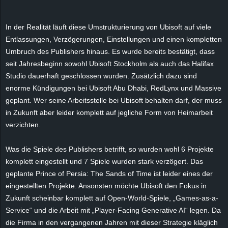
e
In der Realität läuft diese Umstrukturierung von Ubisoft auf viele
z
Entlassungen, Verzögerungen, Einstellungen und einen kompletten
Umbruch des Publishers hinaus. Es wurde bereits bestätigt, dass
e
seit Jahresbeginn sowohl Ubisoft Stockholm als auch das Halifax
Studio dauerhaft geschlossen wurden. Zusätzlich dazu sind
i
enorme Kündigungen bei Ubisoft Abu Dhabi, RedLynx und Massive
c
geplant. Wer seine Arbeitsstelle bei Ubisoft behalten darf, der muss
in Zukunft aber leider komplett auf jegliche Form von Heimarbeit
h
verzichten.
n
Was die Spiele des Publishers betrifft, so wurden wohl 6 Projekte
komplett eingestellt und 7 Spiele wurden stark verzögert. Das
e
geplante Prince of Persia: The Sands of Time ist leider eines der
eingestellten Projekte. Ansonsten möchte Ubisoft den Fokus in
t
Zukunft scheinbar komplett auf Open-World-Spiele, „Games-as-a-
Service“ und die Arbeit mit „Player-Facing Generative AI“ legen. Da
e
die Firma in den vergangenen Jahren mit dieser Strategie kläglich