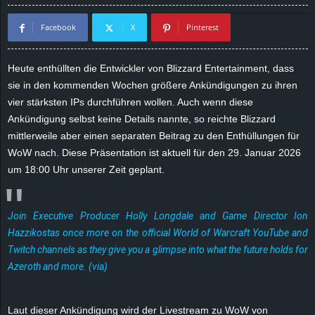
d
Facebook
X
Pinterest
e
Heute enthüllten die Entwickler von Blizzard Entertainment, dass
–
sie in den kommenden Wochen größere Ankündigungen zu ihren
vier stärksten IPs durchführen wollen. Auch wenn diese
E
Ankündigung selbst keine Details nannte, so reichte Blizzard
mittlerweile aber einen separaten Beitrag zu den Enthüllungen für
i
WoW nach. Diese Präsentation ist aktuell für den 29. Januar 2026
um 18:00 Uhr unserer Zeit geplant.
n
a
Join Executive Producer Holly Longdale and Game Director Ion
Hazzikostas once more on the official World of Warcraft
YouTube
and
u
Twitch
channels as they give you a glimpse into what the future holds for
s
Azeroth and more. (
via
)
g
Laut dieser Ankündigung wird der Livestream zu WoW von