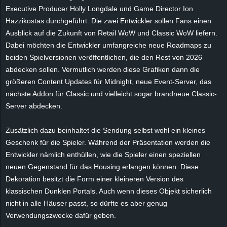
Executive Producer Holly Longdale und Game Director Ion
e
Hazzikostas durchgeführt. Die zwei Entwickler sollen Fans einen
z
Ausblick auf die Zukunft von Retail WoW und Classic WoW liefern.
Dabei möchten die Entwickler umfangreiche neue Roadmaps zu
e
beiden Spielversionen veröffentlichen, die den Rest von 2026
abdecken sollen. Vermutlich werden diese Grafiken dann die
i
größeren Content Updates für Midnight, neue Event-Server, das
nächste Addon für Classic und vielleicht sogar brandneue Classic-
c
Server abdecken.
h
Zusätzlich dazu beinhaltet die Sendung selbst wohl ein kleines
Geschenk für die Spieler. Während der Präsentation werden die
n
Entwickler nämlich enthüllen, wie die Spieler einen speziellen
e
neuen Gegenstand für das Housing erlangen können. Diese
Dekoration besitzt die Form einer kleineren Version des
t
klassischen Dunklen Portals. Auch wenn dieses Objekt sicherlich
nicht in alle Häuser passt, so dürfte es aber genug
e
Verwendungszwecke dafür geben.