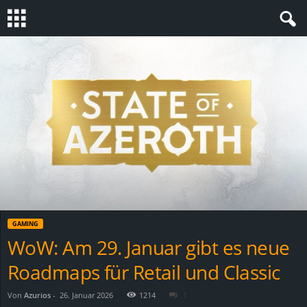
S
t
e
v
i
n
GAMING
h
WoW: Am 29. Januar gibt es neue
Roadmaps für Retail und Classic
o
.
Von
Azurios
-
26. Januar 2026
1214
1