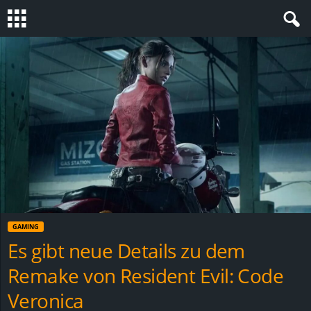
S
t
e
v
i
n
GAMING
h
Es gibt neue Details zu dem
Remake von Resident Evil: Code
o
Veronica
.