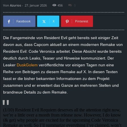
Von
Azurios
-
27. Januar 2026
456
0
d
e
Facebook
X
Pinterest
–
Die Fangemeinde von Resident Evil geht bereits seit einiger Zeit
davon aus, dass Capcom aktuell an einem modernen Remake von
E
Resident Evil: Code Veronica arbeitet. Diese Absicht wurde bereits
i
deutlich durch Leaks, Teaser und Hinweise kommuniziert. Der
Leaker
DuskGolem
veröffentlichte vor einigen Tagen nun eine
n
Reihe von Beiträgen zu diesem Remake auf X. In diesen Texten
fasst er die bisher bekannten Informationen zu dem Projekt
a
zusammen und er erweitert das Ganze an mehreren Stellen und
brandneue Details zu dem Remake.
u
s
(1/10) Resident Evil Requiem deserves all the attention right now,
we’re a little over a month from release now. However, I do know
g
(& get) why people are excited for the upcoming Code Veronica
Remake as well. So I’ll summarize everything I’ve claimed, won’t