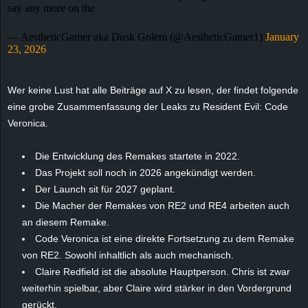
say any more on the
e
— AestheticGamer aka Dusk Golem (@AestheticGamer1)
January
z
23, 2026
e
Wer keine Lust hat alle Beiträge auf X zu lesen, der findet folgende
i
eine grobe Zusammenfassung der Leaks zu Resident Evil: Code
Veronica.
c
Die Entwicklung des Remakes startete in 2022.
h
Das Projekt soll noch in 2026 angekündigt werden.
Der Launch sit für 2027 geplant.
n
Die Macher der Remakes von RE2 und RE4 arbeiten auch
an diesem Remake.
e
Code Veronica ist eine direkte Fortsetzung zu dem Remake
t
von RE2. Sowohl inhaltlich als auch mechanisch.
Claire Redfield ist die absolute Hauptperson. Chris ist zwar
e
weiterhin spielbar, aber Claire wird stärker in den Vordergrund
gerückt.