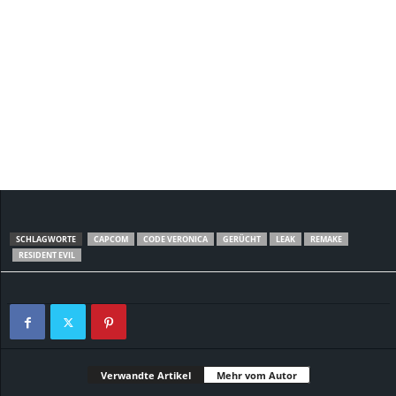
SCHLAGWORTE
CAPCOM
CODE VERONICA
GERÜCHT
LEAK
REMAKE
RESIDENT EVIL
Verwandte Artikel
Mehr vom Autor