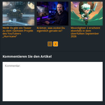
WoW: Es gibt ein Teaser
Krömer, was zockst Du
Moonlighter 2 erscheint
zu dem nächsten Projekt
eigentlich gerade so?
ebenfalls in dem
des YouTubers
überfüllten September
„Hurricane“
2026
Kommentieren Sie den Artikel