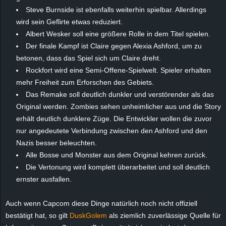
r
Steve Burnside ist ebenfalls weiterhin spielbar. Allerdings
wird sein Geflirte etwas reduziert.
B
Albert Wesker soll eine größere Rolle in dem Titel spielen.
Der finale Kampf ist Claire gegen Alexia Ashford, um zu
l
betonen, dass das Spiel sich um Claire dreht.
Rockfort wird eine Semi-Offene-Spielwelt. Spieler erhalten
o
mehr Freiheit zum Erforschen des Gebiets.
g
Das Remake soll deutlich dunkler und verstörender als das
Original werden. Zombies sehen unheimlicher aus und die Story
!
erhält deutlich dunklere Züge. Die Entwickler wollen die zuvor
nur angedeutete Verbindung zwischen den Ashford und den
Nazis besser beleuchten.
Alle Bosse und Monster aus dem Original kehren zurück.
Die Vertonung wird komplett überarbeitet und soll deutlich
ernster ausfallen.
Auch wenn Capcom diese Dinge natürlich noch nicht offiziell
bestätigt hat, so gilt
DuskGolem
als ziemlich zuverlässige Quelle für