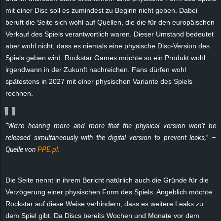
e
mit einer Disc soll es zumindest zu Beginn nicht geben. Dabei
beruft die Seite sich wohl auf Quellen, die die für den europäischen
z
Verkauf des Spiels verantwortlich waren. Dieser Umstand bedeutet
aber wohl nicht, dass es niemals eine physische Disc-Version des
e
Spiels geben wird. Rockstar Games möchte so ein Produkt wohl
irgendwann in der Zukunft nachreichen. Fans dürfen wohl
i
spätestens in 2027 mit einer physischen Variante des Spiels
rechnen.
c
h
“We’re hearing more and more that the physical version won’t be
released simultaneously with the digital version to prevent leaks,” –
n
Quelle von
PPE.pl
.
e
Die Seite nennt in ihrem Bericht natürlich auch die Gründe für die
t
Verzögerung einer physischen Form des Spiels. Angeblich möchte
Rockstar auf diese Weise verhindern, dass es weitere Leaks zu
e
dem Spiel gibt. Da Discs bereits Wochen und Monate vor dem