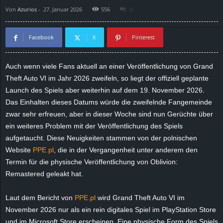
Von
Azurios
-
27. Januar 2026
556
0
d
e
Facebook
X
Pinterest
–
Auch wenn viele Fans aktuell an einer Veröffentlichung von Grand
Theft Auto VI im Jahr 2026 zweifeln, so liegt der offiziell geplante
E
Launch des Spiels aber weiterhin auf dem 19. November 2026.
i
Das Einhalten dieses Datums würde die zweifelnde Fangemeinde
zwar sehr erfreuen, aber in dieser Woche sind nun Gerüchte über
n
ein weiteres Problem mit der Veröffentlichung des Spiels
aufgetaucht. Diese Neuigkeiten stammen von der polnischen
a
Website
PPE.pl
, die in der Vergangenheit unter anderem den
Termin für die physische Veröffentlichung von Oblivion:
u
Remastered geleakt hat.
s
Laut dem Bericht von
PPE.pl
wird Grand Theft Auto VI im
November 2026 nur als ein rein digitales Spiel im PlayStation Store
g
und im Microsoft Store erscheinen. Eine physische Form des Spiels