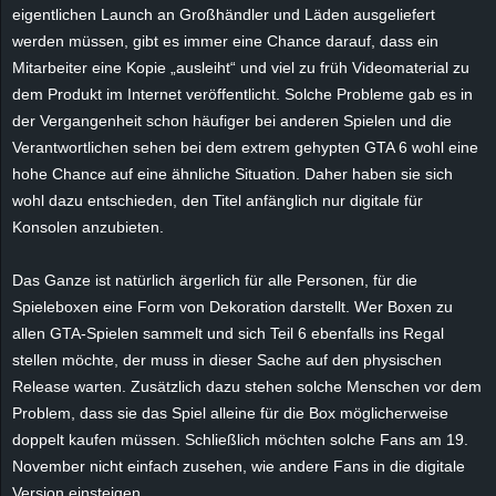
r
eigentlichen Launch an Großhändler und Läden ausgeliefert
werden müssen, gibt es immer eine Chance darauf, dass ein
B
Mitarbeiter eine Kopie „ausleiht“ und viel zu früh Videomaterial zu
dem Produkt im Internet veröffentlicht. Solche Probleme gab es in
l
der Vergangenheit schon häufiger bei anderen Spielen und die
Verantwortlichen sehen bei dem extrem gehypten GTA 6 wohl eine
o
hohe Chance auf eine ähnliche Situation. Daher haben sie sich
wohl dazu entschieden, den Titel anfänglich nur digitale für
g
Konsolen anzubieten.
!
Das Ganze ist natürlich ärgerlich für alle Personen, für die
Spieleboxen eine Form von Dekoration darstellt. Wer Boxen zu
allen GTA-Spielen sammelt und sich Teil 6 ebenfalls ins Regal
stellen möchte, der muss in dieser Sache auf den physischen
Release warten. Zusätzlich dazu stehen solche Menschen vor dem
Problem, dass sie das Spiel alleine für die Box möglicherweise
doppelt kaufen müssen. Schließlich möchten solche Fans am 19.
November nicht einfach zusehen, wie andere Fans in die digitale
Version einsteigen.