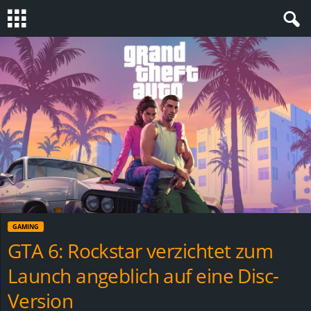
S
t
e
v
i
n
GAMING
h
GTA 6: Rockstar verzichtet zum
Launch angeblich auf eine Disc-
o
Version
.