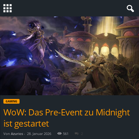
S
t
e
v
i
n
GAMING
h
WoW: Das Pre-Event zu Midnight
ist gestartet
o
.
Von
Azurios
-
28. Januar 2026
561
2