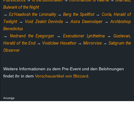
Putrescence
→
Ix the Bloodfallen
→
Commander Ix’vaarha
→
Sharfadi,
Bulwark of the Night
→
Ez’Haadosh the Liminality
→
Berg the Spellfist
→
Corla, Herald of
Twilight
→
Void Zealot Devinda
→
Asira Dawnslayer
→
Archbishop
Benedictus
→
Nedrand the Eyegorger
→
Executioner Lynthelma
→
Gustavan,
Herald of the End
→
Voidclaw Hexathor
→
Mirrorvise
→
Saligrum the
Observer
Weitere Informationen zu dem Pre-Event und den Belohnungen
findet ihr in dem
Vorschauartikel von Blizzard
.
Anzeige