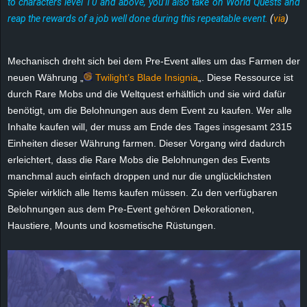
to characters level 10 and above, you’ll also take on World Quests and
e
reap the rewards of a job well done during this repeatable event.
(
via
)
z
Mechanisch dreht sich bei dem Pre-Event alles um das Farmen der
e
neuen Währung „
Twilight’s Blade Insignia
„. Diese Ressource ist
durch Rare Mobs und die Weltquest erhältlich und sie wird dafür
i
benötigt, um die Belohnungen aus dem Event zu kaufen. Wer alle
Inhalte kaufen will, der muss am Ende des Tages insgesamt 2315
c
Einheiten dieser Währung farmen. Dieser Vorgang wird dadurch
erleichtert, dass die Rare Mobs die Belohnungen des Events
h
manchmal auch einfach droppen und nur die unglücklichsten
Spieler wirklich alle Items kaufen müssen. Zu den verfügbaren
n
Belohnungen aus dem Pre-Event gehören Dekorationen,
e
Haustiere, Mounts und kosmetische Rüstungen.
t
e