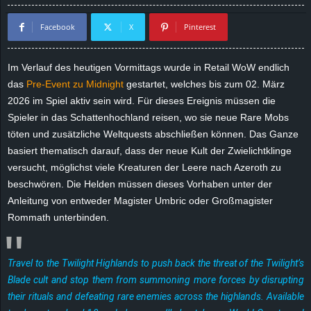
d
Facebook
X
Pinterest
e
Im Verlauf des heutigen Vormittags wurde in Retail WoW endlich
–
das
Pre-Event zu Midnight
gestartet, welches bis zum 02. März
2026 im Spiel aktiv sein wird. Für dieses Ereignis müssen die
E
Spieler in das Schattenhochland reisen, wo sie neue Rare Mobs
töten und zusätzliche Weltquests abschließen können. Das Ganze
i
basiert thematisch darauf, dass der neue Kult der Zwielichtklinge
versucht, möglichst viele Kreaturen der Leere nach Azeroth zu
n
beschwören. Die Helden müssen dieses Vorhaben unter der
Anleitung von entweder Magister Umbric oder Großmagister
a
Rommath unterbinden.
u
s
Travel to the Twilight Highlands to push back the threat of the Twilight’s
Blade cult and stop them from summoning more forces by disrupting
g
their rituals and defeating rare enemies across the highlands. Available