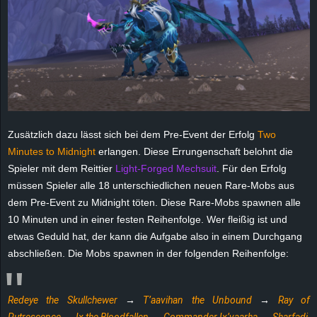
r
B
l
o
g
Zusätzlich dazu lässt sich bei dem Pre-Event der Erfolg
Two
Minutes to Midnight
erlangen. Diese Errungenschaft belohnt die
!
Spieler mit dem Reittier
Light-Forged Mechsuit
. Für den Erfolg
müssen Spieler alle 18 unterschiedlichen neuen Rare-Mobs aus
dem Pre-Event zu Midnight töten. Diese Rare-Mobs spawnen alle
10 Minuten und in einer festen Reihenfolge. Wer fleißig ist und
etwas Geduld hat, der kann die Aufgabe also in einem Durchgang
abschließen. Die Mobs spawnen in der folgenden Reihenfolge:
Redeye the Skullchewer
→
T’aavihan the Unbound
→
Ray of