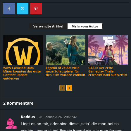
Verwandte Artikel
Mehr vom Autor
WoW Camelot: Data
Legend of Zelda: Viele
GTA 6: Der erste
Miner konnten das erste
neue Schauspieler für
Gameplay-Trailer
Content Update
den Film wurden enthüllt
erscheint bald auf Netflix
entdecken
2 Kommentare
Kaddus
28. Januar 2026 Beim 9:42
Liegt es an mir, oder sind diese „sets“ die man bei so
events , generell bei Events irgendwie, die man farmen