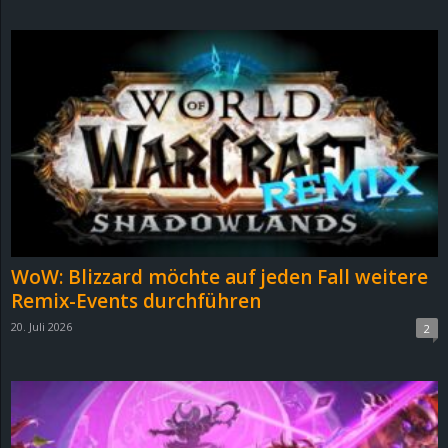
d
e
–
E
i
n
WoW: Blizzard möchte auf jeden Fall weitere
a
Remix-Events durchführen
20. Juli 2026
2
u
s
g