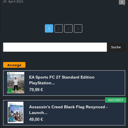
29. April 2026
3
1
2
3
Anzeige
EA Sports FC 27 Standard Edition
PlayStation...
79,99 €
ANGEBOT
Assassin’s Creed Black Flag Resynced -
Launch...
49,00 €