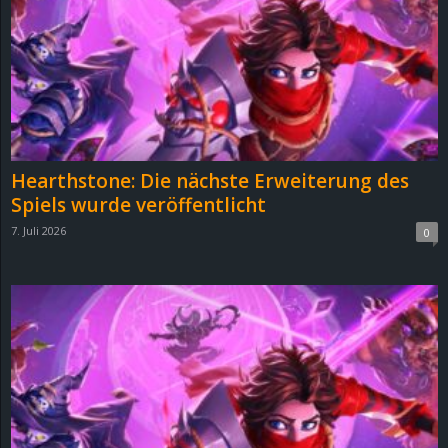
e
z
e
i
Hearthstone: Die nächste Erweiterung des
c
Spiels wurde veröffentlicht
7. Juli 2026
0
h
n
e
t
e