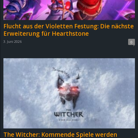
r
B
Flucht aus der Violetten Festung: Die nächste
l
Erweiterung für Hearthstone
3. Juni 2026
0
o
g
!
The Witcher: Kommende Spiele werden