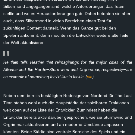
e
Silbermond angegangen sind, welche Anforderungen das Team
stellte und wo es Herausforderungen gab. Dabei betonten sie aber
z
auch, dass Silbermond in vielen Bereichen einen Test für
zukünftigen Content darstellt. Wenn das Ganze gut bei den
e
Spielern ankommt, dann möchten die Entwickler weitere alte Teile
der Welt aktualisieren.
i
c
He then tells Heather that reimaginings for the major cities of the
Alliance and the Horde—Stormwind and Orgrimmar, respectively—are
h
an example of something they’d like to tackle. (
via
)
n
Neben dem bereits bestätigten Redesign von Nordend für The Last
e
Titan stehen wohl auch die Hauptstädte der spielbaren Fraktionen
weit oben auf der Liste der Entwickler. Zumindest haben die
t
Entwickler bereits aktiv darüber gesprochen, wie sie Sturmwind und
Orgrimmar aktualisieren und an moderne Umstände anpassen
e
könnten. Beide Städte sind zentrale Bereiche des Spiels und ein