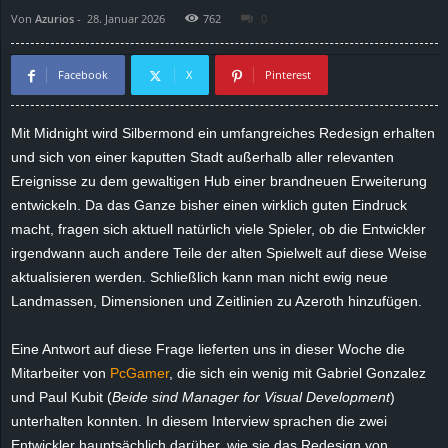
Von
Azurios
-
28. Januar 2026
762
0
d
e
Facebook
X
Pinterest
–
Mit Midnight wird Silbermond ein umfangreiches Redesign erhalten
und sich von einer kaputten Stadt außerhalb aller relevanten
E
Ereignisse zu dem gewaltigen Hub einer brandneuen Erweiterung
i
entwickeln. Da das Ganze bisher einen wirklich guten Eindruck
macht, fragen sich aktuell natürlich viele Spieler, ob die Entwickler
n
irgendwann auch andere Teile der alten Spielwelt auf diese Weise
aktualisieren werden. Schließlich kann man nicht ewig neue
a
Landmassen, Dimensionen und Zeitlinien zu Azeroth hinzufügen.
u
Eine Antwort auf diese Frage lieferten uns in dieser Woche die
Mitarbeiter von
PcGamer
, die sich ein wenig mit Gabriel Gonzalez
s
und Paul Kubit (
Beide sind Manager for Visual Development
)
unterhalten konnten. In diesem Interview sprachen die zwei
g
Entwickler hauptsächlich darüber, wie sie das Redesign von