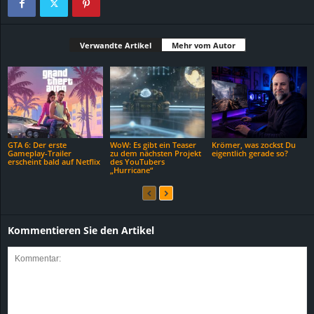
Verwandte Artikel
Mehr vom Autor
GTA 6: Der erste
WoW: Es gibt ein Teaser
Krömer, was zockst Du
Gameplay-Trailer
zu dem nächsten Projekt
eigentlich gerade so?
erscheint bald auf Netflix
des YouTubers
„Hurricane“
Kommentieren Sie den Artikel