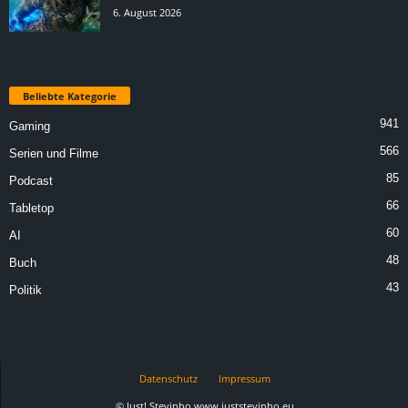
6. August 2026
Beliebte Kategorie
941
Gaming
566
Serien und Filme
85
Podcast
66
Tabletop
60
AI
48
Buch
43
Politik
Datenschutz
Impressum
© Just! Stevinho www.juststevinho.eu