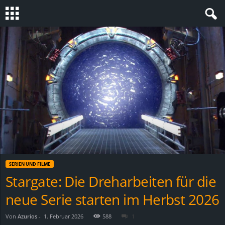
S
t
e
v
i
n
SERIEN UND FILME
h
Stargate: Die Dreharbeiten für die
neue Serie starten im Herbst 2026
o
.
Von
Azurios
-
1. Februar 2026
588
1