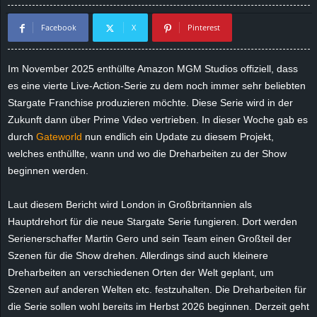
d
Facebook
X
Pinterest
e
Im November 2025 enthüllte Amazon MGM Studios offiziell, dass
–
es eine vierte Live-Action-Serie zu dem noch immer sehr beliebten
Stargate Franchise produzieren möchte. Diese Serie wird in der
E
Zukunft dann über Prime Video vertrieben. In dieser Woche gab es
durch
Gateworld
nun endlich ein Update zu diesem Projekt,
i
welches enthüllte, wann und wo die Dreharbeiten zu der Show
beginnen werden.
n
Laut diesem Bericht wird London in Großbritannien als
a
Hauptdrehort für die neue Stargate Serie fungieren. Dort werden
u
Serienerschaffer Martin Gero und sein Team einen Großteil der
Szenen für die Show drehen. Allerdings sind auch kleinere
s
Dreharbeiten an verschiedenen Orten der Welt geplant, um
Szenen auf anderen Welten etc. festzuhalten. Die Dreharbeiten für
g
die Serie sollen wohl bereits im Herbst 2026 beginnen. Derzeit geht