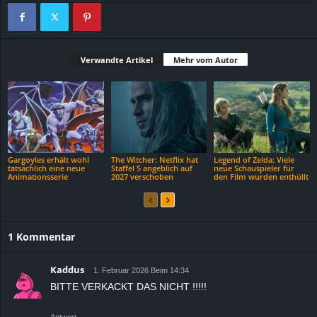
Verwandte Artikel
Mehr vom Autor
Gargoyles erhält wohl
The Witcher: Netflix hat
Legend of Zelda: Viele
tatsächlich eine neue
Staffel 5 angeblich auf
neue Schauspieler für
Animationsserie
2027 verschoben
den Film wurden enthüllt
1 Kommentar
Kaddus
1. Februar 2026 Beim 14:34
BITTE VERKACKT DAS NICHT !!!!!