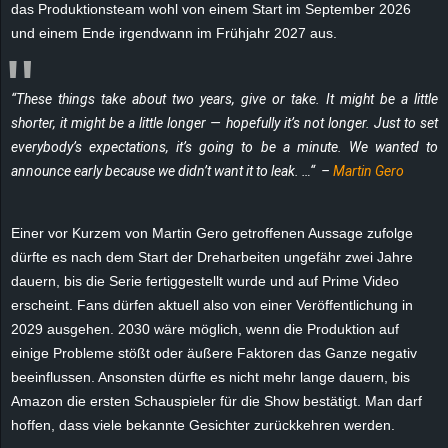
das Produktionsteam wohl von einem Start im September 2026
e
und einem Ende irgendwann im Frühjahr 2027 aus.
z
“These things take about two years, give or take. It might be a little
e
shorter, it might be a little longer — hopefully it’s not longer. Just to set
everybody’s expectations, it’s going to be a minute. We wanted to
i
announce early because we didn’t want it to leak. …“ –
Martin Gero
c
Einer vor Kurzem von Martin Gero getroffenen Aussage zufolge
h
dürfte es nach dem Start der Dreharbeiten ungefähr zwei Jahre
dauern, bis die Serie fertiggestellt wurde und auf Prime Video
n
erscheint. Fans dürfen aktuell also von einer Veröffentlichung in
e
2029 ausgehen. 2030 wäre möglich, wenn die Produktion auf
einige Probleme stößt oder äußere Faktoren das Ganze negativ
t
beeinflussen. Ansonsten dürfte es nicht mehr lange dauern, bis
Amazon die ersten Schauspieler für die Show bestätigt. Man darf
e
hoffen, dass viele bekannte Gesichter zurückkehren werden.