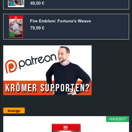
49,00 €
Fire Emblem: Fortune's Weave
79,99 €
Anzeige
ANGEBOT