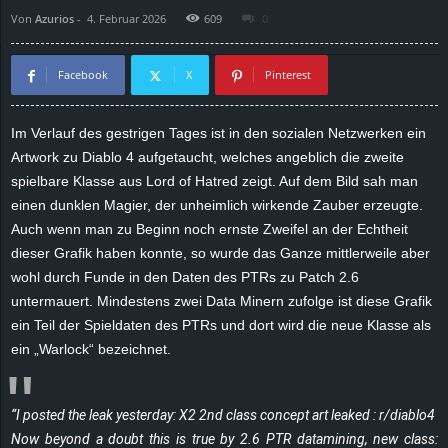
Von
Azurios
-
4. Februar 2026
609
0
d
e
Facebook
X
Pinterest
–
Im Verlauf des gestrigen Tages ist in den sozialen Netzwerken ein
Artwork zu Diablo 4 aufgetaucht, welches angeblich die zweite
E
spielbare Klasse aus Lord of Hatred zeigt. Auf dem Bild sah man
i
einen dunklen Magier, der unheimlich wirkende Zauber erzeugte.
Auch wenn man zu Beginn noch ernste Zweifel an der Echtheit
n
dieser Grafik haben konnte, so wurde das Ganze mittlerweile aber
wohl durch Funde in den Daten des PTRs zu Patch 2.6
a
untermauert. Mindestens zwei Data Minern zufolge ist diese Grafik
ein Teil der Spieldaten des PTRs und dort wird die neue Klasse als
u
ein „Warlock“ bezeichnet.
s
“
I posted the leak yesterday: X2 2nd class concept art leaked : r/diablo4
g
Now beyond a doubt this is true by 2.6 PTR datamining, new class: