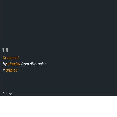
Comment
by
u/inudax
from discussion
in
diablo4
Anzeige