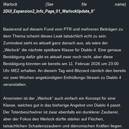
Warlock (See file name)
e
2DUI_Expansion2_Info_Page_01_WarlockUpdate_0
“
z
Basierend auf diesem Fund vom PTR und mehreren Beiträgen zu
e
dem Thema scheint dieses Leak tatsächlich echt zu sein.
Zumindest sieht es aktuell ganz danach aus, als wäre der
i
„Warlock“ die nächste spielbare Klasse für Diablo 4. Eine genaue
c
Bestätigung dafür gibt es aktuell zwar noch nicht, aber diese
Bestätigung könnten wir bereits am 11. Februar 2026 um 23:00
h
Uhr MEZ erhalten. An diesem Tag wird Blizzard nämlich den bereits
vor zwei Wochen angekündigten Enthüllungs-Stream zu Diablo 4
n
veranstalten.
e
Ansonsten ist der „Warlock“ auch einfach ein Konzept für eine
Klasse, welches gut in das bisherige Angebot von Diablo 4 passt.
t
Der Totenbeschwörer ist zwar ebenfalls ein dunklerer Zauberer,
aber der Fokus des Warlock dürfte stärker auf Flüchen,
e
tatsächlichen Schadenszaubern und dämonischen Kräften liegen.