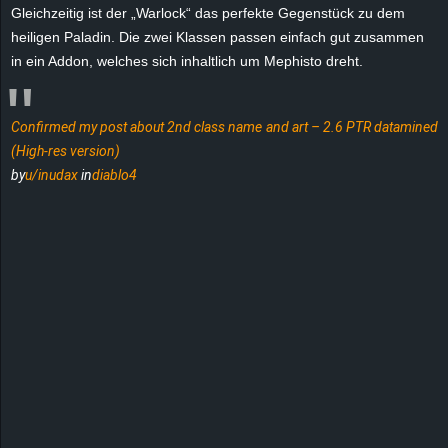
r
Gleichzeitig ist der „Warlock“ das perfekte Gegenstück zu dem
heiligen Paladin. Die zwei Klassen passen einfach gut zusammen
B
in ein Addon, welches sich inhaltlich um Mephisto dreht.
l
Confirmed my post about 2nd class name and art – 2.6 PTR datamined
o
(High-res version)
by
u/inudax
in
diablo4
g
!