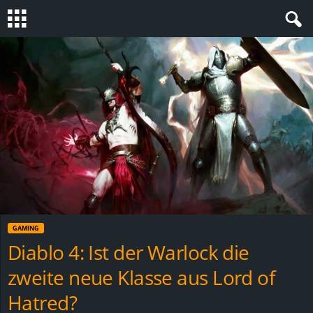
S
t
e
v
i
n
GAMING
h
Diablo 4: Ist der Warlock die
zweite neue Klasse aus Lord of
o
Hatred?
.