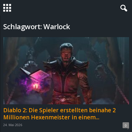
S
Schlagwort: Warlock
t
e
v
i
n
h
Diablo 2: Die Spieler erstellten beinahe 2
o
Millionen Hexenmeister in einem...
24. Mai 2026
0
.