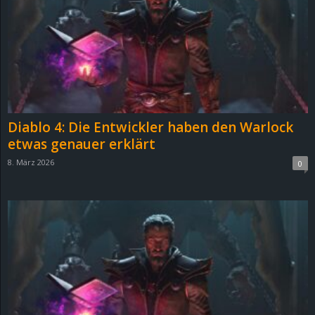
e
z
e
i
Diablo 4: Die Entwickler haben den Warlock
c
etwas genauer erklärt
8. März 2026
0
h
n
e
t
e