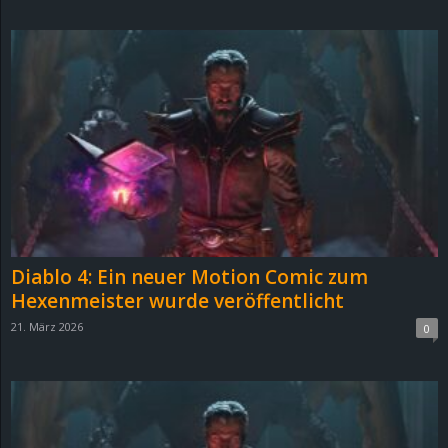
d
e
–
E
i
n
Diablo 4: Ein neuer Motion Comic zum
a
Hexenmeister wurde veröffentlicht
21. März 2026
0
u
s
g