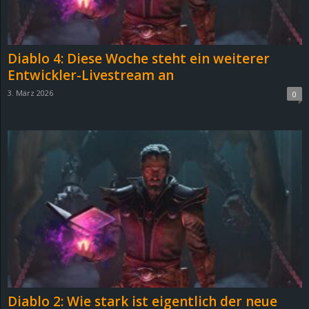
r
B
Diablo 4: Diese Woche steht ein weiterer
l
Entwickler-Livestream an
3. März 2026
0
o
g
!
Diablo 2: Wie stark ist eigentlich der neue