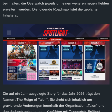
r
beinhalten, die Overwatch jeweils um einen weiteren neuen Helden
erweitern werden. Die folgende Roadmap listet die geplanten
B
Inhalte auf.
l
o
g
!
Die auf ein Jahr ausgelegte Story für das Jahr 2026 trägt den
Namen „The Reign of Talon“. Sie dreht sich inhaltlich um
gravierende Änderungen innerhalb der Organisation „Talon“ und
den dadurch entstehenden Konflikten mit Overwatch. Eröffnet