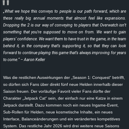
e
„What we hope this conveys to people is our path forward, which are
z
these really big annual moments that almost feel like expansions.
Dropping the 2 is our way of conveying to players that Overwatch isn’t
e
something that you’re supposed to move on from. We want to gain
players‘ confidence. We want them to have trust in the game, in the team
i
behind it, in the company that’s supporting it, so that they can look
forward to continue playing this game that’s always improving for years
c
to come.“ – Aaron Keller
h
Was die restlichen Auswirkungen der „Season 1: Conquest“ betrifft,
n
so dürfen sich Fans über direkt fünf neue Helden innerhalb dieser
Saison freuen. Der vorläufige Favorit vieler Fans dürfte der
e
Charakter „Jetpack Cat“ sein, der einfach nur eine Katze in einem
Jetpack darstellt. Dazu kommen noch ein neues Ingame-Event,
t
Sub-Rollen für Helden, neue kosmetische Inhalte, ein neues
Interface, Balanceänderungen und ein verändertes kompetitives
e
System. Das restliche Jahr 2026 wird drei weitere neue Saisons