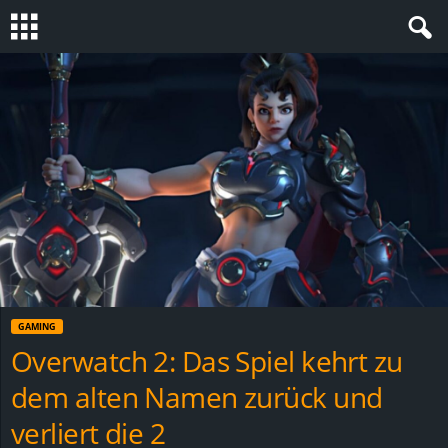
S
t
e
v
i
n
GAMING
h
Overwatch 2: Das Spiel kehrt zu
dem alten Namen zurück und
o
verliert die 2
.