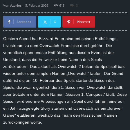
Von
Azurios
-
5. Februar 2026
618
3
d
e
Facebook
X
Pinterest
–
Gestern Abend hat Blizzard Entertainment seinen Enthüllungs-
Livestream zu dem Overwatch-Franchise durchgeführt. Die
E
vermutlich spannendste Enthüllung aus diesem Event ist der
i
Umstand, dass die Entwickler beim Namen des Spiels
zurückrudern. Das aktuell als Overwatch 2 bekannte Spiel soll bald
n
wieder unter dem simplen Namen „Overwatch“ laufen. Der Grund
dafür ist die am 10. Februar des Spiels startende Saison des
a
Spiels, die zwar eigentlich die 21. Saison von Overwatch darstellt,
aber trotzdem unter dem Namen „Season 1: Conquest“ läuft. Diese
u
Saison wird enorme Anpassungen am Spiel durchführen, eine auf
ein Jahr ausgelegte Story starten und Overwatch als ein „forever
s
Game“ etablieren, weshalb das Team den klassischen Namen
zurückbringen wollte.
g