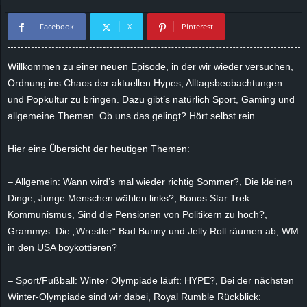
d
Facebook
X
Pinterest
e
Willkommen zu einer neuen Episode, in der wir wieder versuchen,
–
Ordnung ins Chaos der aktuellen Hypes, Alltagsbeobachtungen
und Popkultur zu bringen. Dazu gibt’s natürlich Sport, Gaming und
E
allgemeine Themen. Ob uns das gelingt? Hört selbst rein.
i
Hier eine Übersicht der heutigen Themen:
n
– Allgemein: Wann wird’s mal wieder richtig Sommer?, Die kleinen
Dinge, Junge Menschen wählen links?, Bonos Star Trek
a
Kommunismus, Sind die Pensionen von Politikern zu hoch?,
u
Grammys: Die „Wrestler“ Bad Bunny und Jelly Roll räumen ab, WM
in den USA boykottieren?
s
– Sport/Fußball: Winter Olympiade läuft: HYPE?, Bei der nächsten
g
Winter-Olympiade sind wir dabei, Royal Rumble Rückblick: