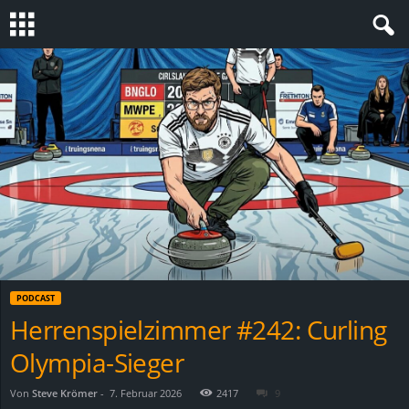
S
t
e
v
i
n
PODCAST
h
Herrenspielzimmer #242: Curling
Olympia-Sieger
o
.
Von
Steve Krömer
-
7. Februar 2026
2417
9