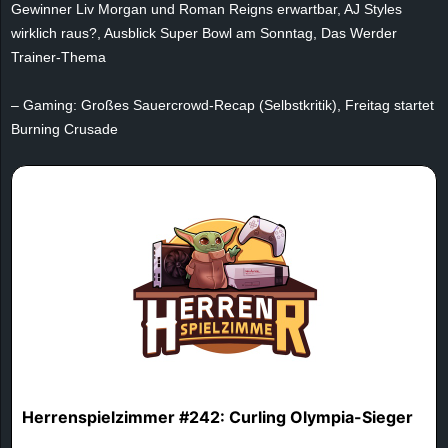
Gewinner Liv Morgan und Roman Reigns erwartbar, AJ Styles
e
wirklich raus?, Ausblick Super Bowl am Sonntag, Das Werder
Trainer-Thema
z
– Gaming: Großes Sauercrowd-Recap (Selbstkritik), Freitag startet
e
Burning Crusade
i
c
h
n
e
t
e