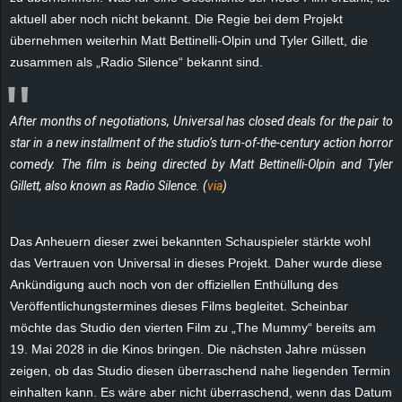
e
aktuell aber noch nicht bekannt. Die Regie bei dem Projekt
übernehmen weiterhin Matt Bettinelli-Olpin und Tyler Gillett, die
z
zusammen als „Radio Silence“ bekannt sind.
e
After months of negotiations, Universal has closed deals for the pair to
i
star in a new installment of the studio’s turn-of-the-century action horror
comedy. The film is being directed by Matt Bettinelli-Olpin and Tyler
c
Gillett, also known as Radio Silence. (
via
)
h
Das Anheuern dieser zwei bekannten Schauspieler stärkte wohl
n
das Vertrauen von Universal in dieses Projekt. Daher wurde diese
Ankündigung auch noch von der offiziellen Enthüllung des
e
Veröffentlichungstermines dieses Films begleitet. Scheinbar
möchte das Studio den vierten Film zu „The Mummy“ bereits am
t
19. Mai 2028 in die Kinos bringen. Die nächsten Jahre müssen
zeigen, ob das Studio diesen überraschend nahe liegenden Termin
e
einhalten kann. Es wäre aber nicht überraschend, wenn das Datum