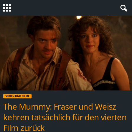
S
t
e
v
i
n
SERIEN UND FILME
h
The Mummy: Fraser und Weisz
kehren tatsächlich für den vierten
o
Film zurück
.