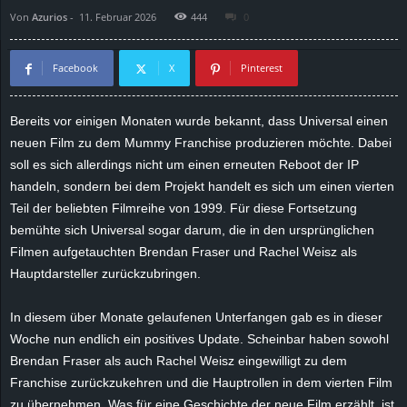
Von
Azurios
-
11. Februar 2026
444
0
d
e
Facebook
X
Pinterest
–
Bereits vor einigen Monaten wurde bekannt, dass Universal einen
neuen Film zu dem Mummy Franchise produzieren möchte. Dabei
E
soll es sich allerdings nicht um einen erneuten Reboot der IP
i
handeln, sondern bei dem Projekt handelt es sich um einen vierten
Teil der beliebten Filmreihe von 1999. Für diese Fortsetzung
n
bemühte sich Universal sogar darum, die in den ursprünglichen
Filmen aufgetauchten Brendan Fraser und Rachel Weisz als
a
Hauptdarsteller zurückzubringen.
u
In diesem über Monate gelaufenen Unterfangen gab es in dieser
Woche nun endlich ein positives Update. Scheinbar haben sowohl
s
Brendan Fraser als auch Rachel Weisz eingewilligt zu dem
Franchise zurückzukehren und die Hauptrollen in dem vierten Film
g
zu übernehmen. Was für eine Geschichte der neue Film erzählt, ist