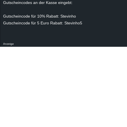
Gutscheincodes an der Kasse eingebt:
e
Gutscheincode für 10% Rabatt: Stevinho
z
Gutscheincode für 5 Euro Rabatt: Stevinho5
e
i
Anzeige
c
h
n
e
t
e