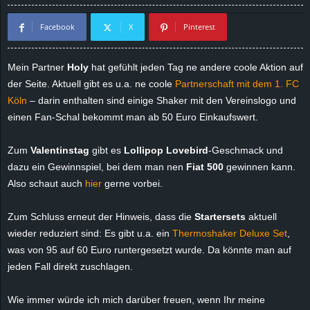
d
Facebook
X
Pinterest
e
Mein Partner
Holy
hat gefühlt jeden Tag ne andere coole Aktion auf
–
der Seite. Aktuell gibt es u.a. ne coole
Partnerschaft mit dem 1. FC
Köln
– darin enthalten sind einige Shaker mit den Vereinslogo und
E
einen Fan-Schal bekommt man ab 50 Euro Einkaufswert.
i
Zum
Valentinstag
gibt es
Lollipop Lovebird
-Geschmack und
dazu ein Gewinnspiel, bei dem man nen
Fiat 500
gewinnen kann.
n
Also schaut auch
hier
gerne vorbei.
a
Zum Schluss erneut der Hinweis, dass die
Startersets
aktuell
u
wieder reduziert sind: Es gibt u.a. ein
Thermoshaker Deluxe Set
,
was von 95 auf 60 Euro runtergesetzt wurde. Da könnte man auf
s
jeden Fall direkt zuschlagen.
g
Wie immer würde ich mich darüber freuen, wenn Ihr meine