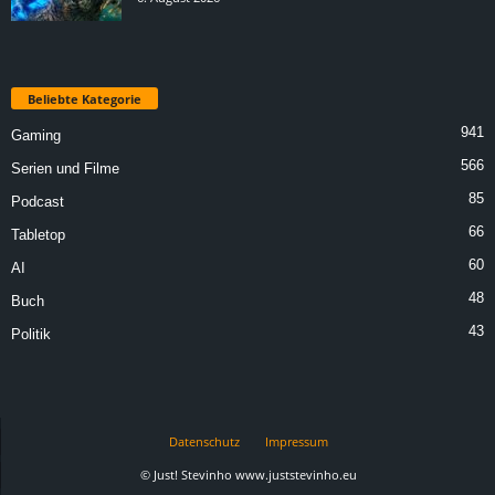
Beliebte Kategorie
941
Gaming
566
Serien und Filme
85
Podcast
66
Tabletop
60
AI
48
Buch
43
Politik
Datenschutz
Impressum
© Just! Stevinho www.juststevinho.eu